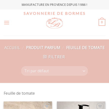
Skip
MANUFACTURE EN PROVENCE DEPUIS 1986 !
to
SAVONNERIE DE BORMES
content
0
ACCUEIL
/
PRODUIT PARFUM
/
FEUILLE DE TOMATE
FILTRER
Feuille de tomate