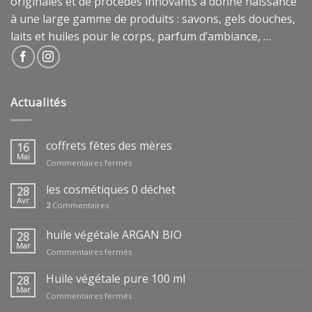
originales et de procédés innovants a donné naissance
à une large gamme de produits : savons, gels douches,
laits et huiles pour le corps, parfum d’ambiance, …
Actualités
coffrets fêtes des mères
16
Mai
sur
Commentaires fermés
coffrets
fêtes
les cosmétiques 0 déchet
28
des
Avr
2
Commentaires
mères
huile végétale ARGAN BIO
28
Mar
sur
Commentaires fermés
huile
végétale
Huile végétale pure 100 ml
28
ARGAN
Mar
sur
Commentaires fermés
BIO
Huile