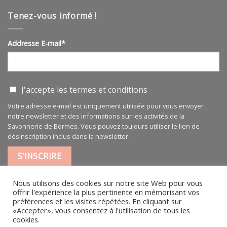
végétale
pure
Tenez-vous informé !
100
ml
Addresse E-mail*
J'accepte les
termes et conditions
Votre adresse e-mail est uniquement utilisée pour vous envoyer
notre newsletter et des informations sur les activités de la
Savonnerie de Bormes. Vous pouvez toujours utiliser le lien de
désinscription inclus dans la newsletter.
Nous utilisons des cookies sur notre site Web pour vous
offrir l'expérience la plus pertinente en mémorisant vos
préférences et les visites répétées. En cliquant sur
«Accepter», vous consentez à l'utilisation de tous les
MENTIONS LÉGALES
|
CGV
cookies.
L’HISTOIRE
ACTUALITÉS
CONTACT PARTICULIER