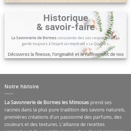
page
du
Passage du port, 83240 Cavalaire sur mer
produit
Historique
& savoir-faire
La Savonnerie de Bormes
consciente des ses responsabilités
garde toujours à l’esprit un impératif « La Qualité ».
Découvrez la finesse, l’originalité et le raffinement de nos
produits …
Notre histoire
La Savonnerie de Bormes les Mimosas
prend ses
racines dans la plus pure tradition des savons naturels,
premières créations d’un passionné des parfums, des
couleurs et des textures. L’alliance de recettes