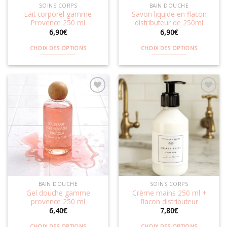
SOINS CORPS
BAIN DOUCHE
page
page
Lait corporel gamme
Savon liquide en flacon
du
du
Provence 250 ml
distributeur de 250ml
produit
produit
6,90
€
6,90
€
CHOIX DES OPTIONS
CHOIX DES OPTIONS
Ce
Ce
produit
produit
a
a
plusieurs
plusieurs
variations.
variations.
Les
Les
Ajouter
Ajouter
options
options
à la
à la
wishlist
wishlist
peuvent
peuvent
être
être
choisies
choisies
sur
sur
la
la
BAIN DOUCHE
SOINS CORPS
page
page
Gel douche gamme
Crème mains 250 ml +
du
du
provence 250 ml
flacon distributeur
produit
produit
6,40
€
7,80
€
CHOIX DES OPTIONS
CHOIX DES OPTIONS