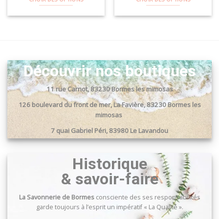
Ce
Ce
produit
produit
a
a
plusieurs
plusieurs
variations.
variations.
Les
Les
Découvrir nos boutiques
options
options
peuvent
peuvent
11 rue Carnot, 83230 Bormes les mimosas
être
être
choisies
choisies
126 boulevard du front de mer, La Favière, 83230 Bormes les
sur
sur
mimosas
la
la
7 quai Gabriel Péri, 83980 Le Lavandou
page
page
du
du
Passage du port, 83240 Cavalaire sur mer
produit
produit
Historique
& savoir-faire
La Savonnerie de Bormes
consciente des ses responsabilités
garde toujours à l’esprit un impératif « La Qualité ».