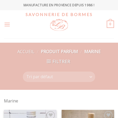
Skip
MANUFACTURE EN PROVENCE DEPUIS 1986 !
to
SAVONNERIE DE BORMES
content
0
ACCUEIL
/
PRODUIT PARFUM
/
MARINE
FILTRER
Marine