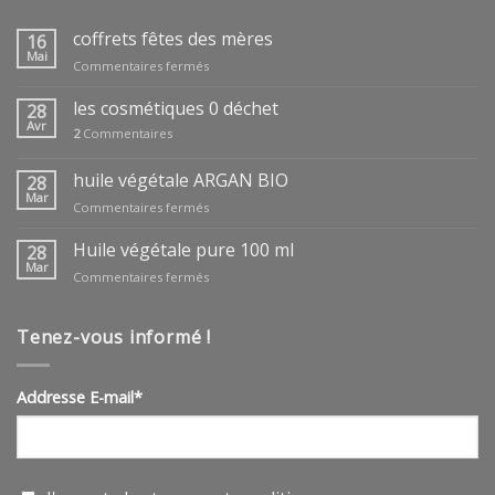
coffrets fêtes des mères
16
Mai
sur
Commentaires fermés
coffrets
fêtes
les cosmétiques 0 déchet
28
des
Avr
2
Commentaires
mères
huile végétale ARGAN BIO
28
Mar
sur
Commentaires fermés
huile
végétale
Huile végétale pure 100 ml
28
ARGAN
Mar
sur
Commentaires fermés
BIO
Huile
végétale
pure
Tenez-vous informé !
100
ml
Addresse E-mail*