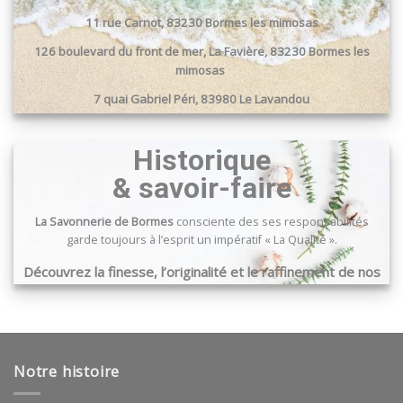
peuvent
11 rue Carnot, 83230 Bormes les mimosas
être
choisies
126 boulevard du front de mer, La Favière, 83230 Bormes les
sur
mimosas
la
7 quai Gabriel Péri, 83980 Le Lavandou
page
du
Passage du port, 83240 Cavalaire sur mer
produit
Historique
& savoir-faire
La Savonnerie de Bormes
consciente des ses responsabilités
garde toujours à l’esprit un impératif « La Qualité ».
Découvrez la finesse, l’originalité et le raffinement de nos
produits …
Notre histoire