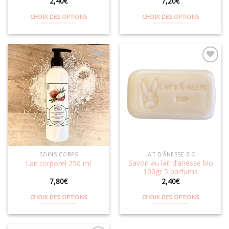
2,40
€
7,20
€
CHOIX DES OPTIONS
CHOIX DES OPTIONS
Ce
Ce
produit
produit
a
a
plusieurs
plusieurs
variations.
variations.
Les
Les
Ajouter
Ajouter
options
options
à la
à la
wishlist
wishlist
peuvent
peuvent
être
être
choisies
choisies
sur
sur
la
la
SOINS CORPS
LAIT D'ÂNESSE BIO
page
page
Savon au lait d’anesse bio
Lait corporel 250 ml
du
du
100gr 5 parfums
produit
produit
7,80
€
2,40
€
CHOIX DES OPTIONS
CHOIX DES OPTIONS
Ce
Ce
produit
produit