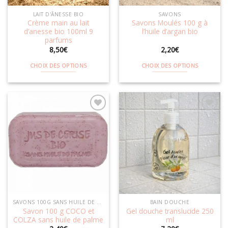
la
la
LAIT D'ÂNESSE BIO
SAVONS
page
page
Crème main au lait
Savons Moulés 100 g à
du
du
d’anesse bio 100ml 9
l’huile d’argan bio
produit
produit
parfums
8,50
€
2,20
€
CHOIX DES OPTIONS
CHOIX DES OPTIONS
Ce
Ce
produit
produit
a
a
plusieurs
plusieurs
variations.
variations.
Les
Les
Ajouter
Ajouter
options
options
à la
à la
wishlist
wishlist
peuvent
peuvent
être
être
choisies
choisies
sur
sur
la
la
SAVONS 100G SANS HUILE DE PALME
BAIN DOUCHE
page
page
Savon 100 g COCO et
Gel douche translucide 250
du
du
COLZA sans huile de palme
ml
produit
produit