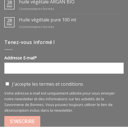
huile végétale ARGAN BIO
28
Mar
sur
Commentaires fermés
huile
végétale
Huile végétale pure 100 ml
28
ARGAN
Mar
sur
Commentaires fermés
BIO
Huile
végétale
pure
Tenez-vous informé !
100
ml
Addresse E-mail*
J'accepte les
termes et conditions
Votre adresse e-mail est uniquement utilisée pour vous envoyer
notre newsletter et des informations sur les activités de la
Savonnerie de Bormes. Vous pouvez toujours utiliser le lien de
désinscription inclus dans la newsletter.