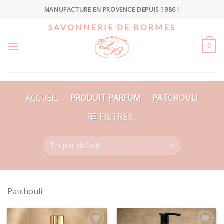
Skip
MANUFACTURE EN PROVENCE DEPUIS 1986 !
to
SAVONNERIE DE BORMES
content
0
ACCUEIL
/
PRODUIT PARFUM
/
PATCHOULI
FILTRER
Patchouli