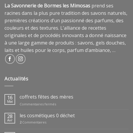
La Savonnerie de Bormes les Mimosas
prend ses
racines dans la plus pure tradition des savons naturels,
premières créations d’un passionné des parfums, des
couleurs et des textures. L’alliance de recettes
originales et de procédés innovants a donné naissance
à une large gamme de produits : savons, gels douches,
laits et huiles pour le corps, parfum d’ambiance, …
Actualités
coffrets fêtes des mères
16
Mai
sur
Commentaires fermés
coffrets
fêtes
les cosmétiques 0 déchet
28
des
Avr
2
Commentaires
mères