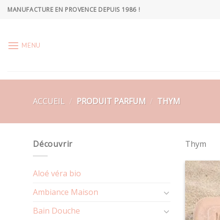
Skip
MANUFACTURE EN PROVENCE DEPUIS 1986 !
to
content
MENU
ACCUEIL
/
PRODUIT PARFUM
/
THYM
Découvrir
Thym
Aloé véra bio
Ambiance Maison
Bain Douche