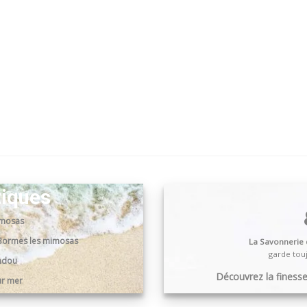
tiques
imosas
0 Bormes les mimosas
La Savonnerie
garde touj
andou
Découvrez la finesse,
ur mer