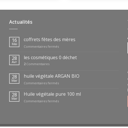
Actualités
coffrets fêtes des mères
16
Mai
sur
Commentaires fermés
coffrets
fêtes
les cosmétiques 0 déchet
28
des
Avr
2
Commentaires
mères
huile végétale ARGAN BIO
28
Mar
sur
Commentaires fermés
huile
végétale
Huile végétale pure 100 ml
28
ARGAN
Mar
sur
Commentaires fermés
BIO
Huile
végétale
pure
100
ml