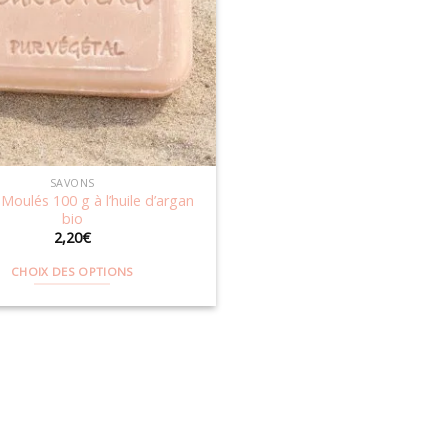
SAVONS
Moulés 100 g à l’huile d’argan
bio
2,20
€
CHOIX DES OPTIONS
Ce
produit
a
plusieurs
variations.
Les
options