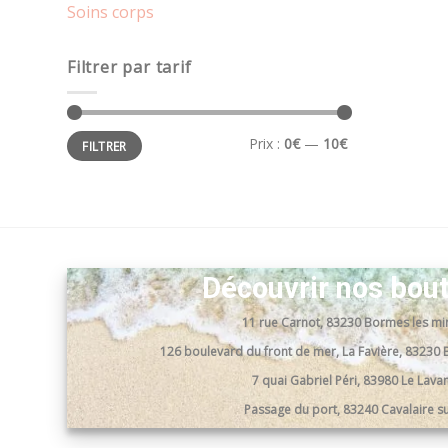
Soins corps
Filtrer par tarif
Prix
Prix
Prix :
0€
—
10€
FILTRER
min
max
Découvrir nos bou
11 rue Carnot, 83230 Bormes les m
126 boulevard du front de mer, La Favière, 8323
7 quai Gabriel Péri, 83980 Le Lav
Passage du port, 83240 Cavalaire s