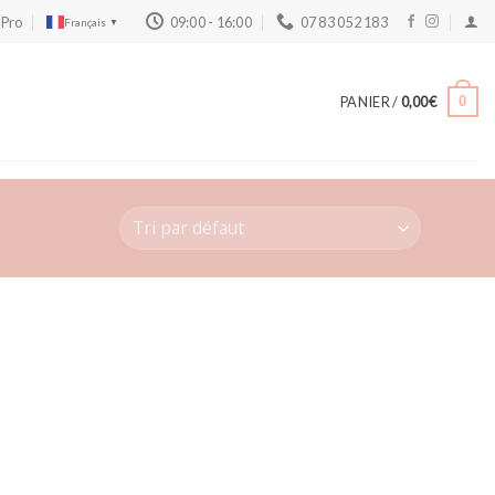
 Pro
09:00 - 16:00
07 83 052 183
Français
▼
PANIER /
0,00
€
0