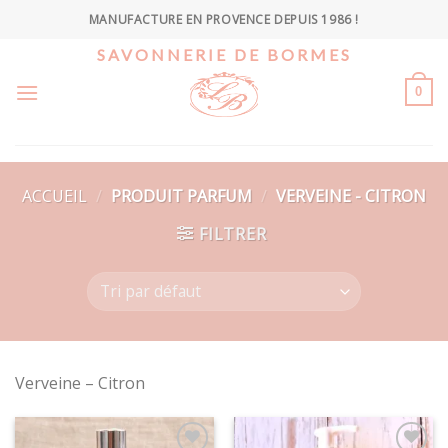
Skip
MANUFACTURE EN PROVENCE DEPUIS 1986 !
to
SAVONNERIE DE BORMES
content
0
ACCUEIL
/
PRODUIT PARFUM
/
VERVEINE - CITRON
FILTRER
Verveine – Citron