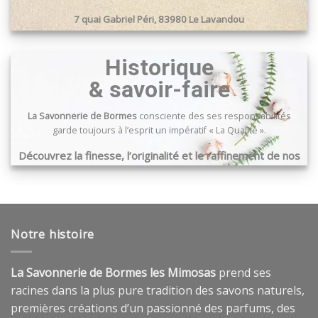
la
la
7 quai Gabriel Péri, 83980 Le Lavandou
page
page
du
du
Passage du port, 83240 Cavalaire sur mer
produit
produit
Historique
& savoir-faire
La Savonnerie de Bormes
consciente des ses responsabilités
garde toujours à l’esprit un impératif « La Qualité ».
Découvrez la finesse, l’originalité et le raffinement de nos
produits …
Notre histoire
La Savonnerie de Bormes les Mimosas
prend ses
racines dans la plus pure tradition des savons naturels,
premières créations d’un passionné des parfums, des