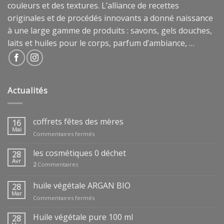
couleurs et des textures. L’alliance de recettes
originales et de procédés innovants a donné naissance
à une large gamme de produits : savons, gels douches,
laits et huiles pour le corps, parfum d’ambiance, …
Actualités
coffrets fêtes des mères
16
Mai
sur
Commentaires fermés
coffrets
fêtes
les cosmétiques 0 déchet
28
des
Avr
2
Commentaires
mères
huile végétale ARGAN BIO
28
Mar
sur
Commentaires fermés
huile
végétale
Huile végétale pure 100 ml
28
ARGAN