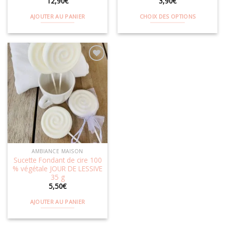
12,90
€
3,90
€
AJOUTER AU PANIER
CHOIX DES OPTIONS
Ce
produit
a
plusieurs
variations.
Les
Ajouter
options
à la
wishlist
peuvent
être
choisies
sur
la
AMBIANCE MAISON
page
Sucette Fondant de cire 100
du
% végétale JOUR DE LESSIVE
produit
35 g
5,50
€
AJOUTER AU PANIER