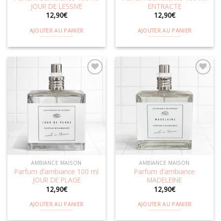
du
du
JOUR DE LESSIVE
ENTRACTE
produit
produit
12,90
€
12,90
€
AJOUTER AU PANIER
AJOUTER AU PANIER
Ajouter
Ajouter
à la
à la
wishlist
wishlist
AMBIANCE MAISON
AMBIANCE MAISON
Parfum d’ambiance 100 ml
Parfum d’ambiance
JOUR DE PLAGE
MADELEINE
12,90
€
12,90
€
AJOUTER AU PANIER
AJOUTER AU PANIER