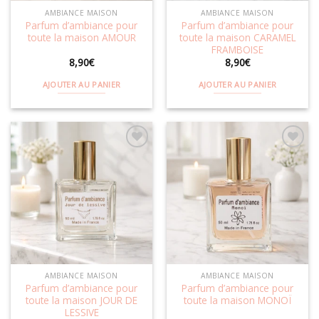
la
AMBIANCE MAISON
AMBIANCE MAISON
page
Parfum d’ambiance pour
Parfum d’ambiance pour
du
toute la maison AMOUR
toute la maison CARAMEL
produit
FRAMBOISE
8,90
€
8,90
€
AJOUTER AU PANIER
AJOUTER AU PANIER
Ajouter
Ajouter
à la
à la
wishlist
wishlist
AMBIANCE MAISON
AMBIANCE MAISON
Parfum d’ambiance pour
Parfum d’ambiance pour
toute la maison JOUR DE
toute la maison MONOÏ
LESSIVE