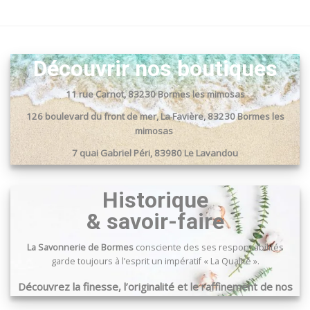
Découvrir nos boutiques
11 rue Carnot, 83230 Bormes les mimosas
126 boulevard du front de mer, La Favière, 83230 Bormes les
mimosas
7 quai Gabriel Péri, 83980 Le Lavandou
Passage du port, 83240 Cavalaire sur mer
Historique
& savoir-faire
La Savonnerie de Bormes
consciente des ses responsabilités
garde toujours à l’esprit un impératif « La Qualité ».
Découvrez la finesse, l’originalité et le raffinement de nos
produits …