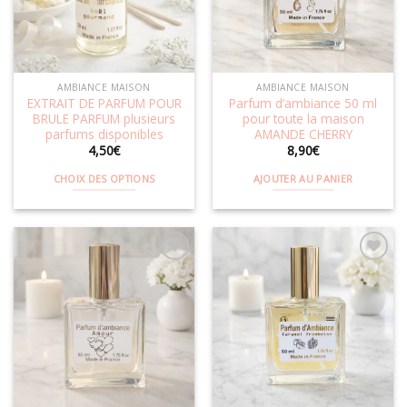
être
être
choisies
choisies
sur
sur
la
la
AMBIANCE MAISON
AMBIANCE MAISON
page
page
EXTRAIT DE PARFUM POUR
Parfum d’ambiance 50 ml
du
du
BRULE PARFUM plusieurs
pour toute la maison
produit
produit
parfums disponibles
AMANDE CHERRY
4,50
€
8,90
€
CHOIX DES OPTIONS
AJOUTER AU PANIER
Ce
produit
a
plusieurs
variations.
Les
Ajouter
Ajouter
options
à la
à la
wishlist
wishlist
peuvent
être
choisies
sur