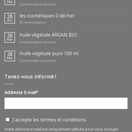
Mai
sur
Commentaires fermés
coffrets
fêtes
les cosmétiques 0 déchet
28
des
Avr
2
Commentaires
mères
huile végétale ARGAN BIO
28
Mar
sur
Commentaires fermés
huile
végétale
Huile végétale pure 100 ml
28
ARGAN
Mar
sur
Commentaires fermés
BIO
Huile
végétale
pure
Tenez-vous informé !
100
ml
Addresse E-mail*
J'accepte les
termes et conditions
Votre adresse e-mail est uniquement utilisée pour vous envoyer