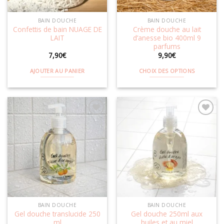
BAIN DOUCHE
BAIN DOUCHE
Confettis de bain NUAGE DE
Crème douche au lait
LAIT
d’anesse bio 400ml 9
parfums
7,90
€
9,90
€
AJOUTER AU PANIER
CHOIX DES OPTIONS
Ce
produit
a
plusieurs
variations.
Les
Ajouter
Ajouter
options
à la
à la
wishlist
wishlist
peuvent
être
choisies
sur
la
BAIN DOUCHE
BAIN DOUCHE
page
Gel douche translucide 250
Gel douche 250ml aux
du
ml
huiles et au miel