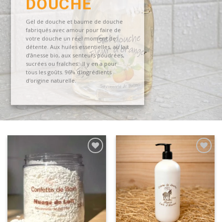
DOUCHE
Gel de douche et baume de douche
fabriqués avec amour pour faire de
votre douche un réel moment de
détente. Aux huiles essentielles, au lait
d’ânesse bio, aux senteurs poudrées,
sucrées ou fraîches...Il y en a pour
tous les goûts. 96% d'ingrédients
d'origine naturelle.
Ajouter
Ajouter
à la
à la
wishlist
wishlist