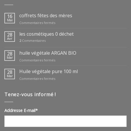
coffrets fêtes des mères
16
Mai
sur
Commentaires fermés
coffrets
fêtes
les cosmétiques 0 déchet
28
des
Avr
2
Commentaires
mères
huile végétale ARGAN BIO
28
Mar
sur
Commentaires fermés
huile
végétale
Huile végétale pure 100 ml
28
ARGAN
Mar
sur
Commentaires fermés
BIO
Huile
végétale
pure
Tenez-vous informé !
100
ml
Addresse E-mail*