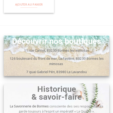
AJOUTER AU PANIER
Découvrir nos boutiques
11 rue Carnot, 83230 Bormes les mimosas
126 boulevard du front de mer, La Favière, 83230 Bormes les
mimosas
7 quai Gabriel Péri, 83980 Le Lavandou
Passage du port, 83240 Cavalaire sur mer
Historique
& savoir-faire
La Savonnerie de Bormes
consciente des ses responsabilités
garde toujours à l’esprit un impératif « La Qualité ».