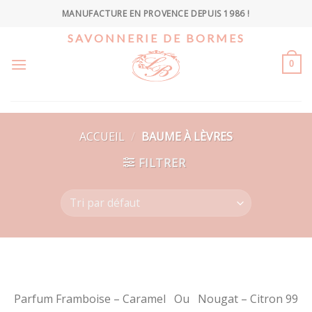
Skip
MANUFACTURE EN PROVENCE DEPUIS 1986 !
to
SAVONNERIE DE BORMES
content
0
ACCUEIL
/
BAUME À LÈVRES
FILTRER
Parfum Framboise – Caramel Ou Nougat – Citron 99