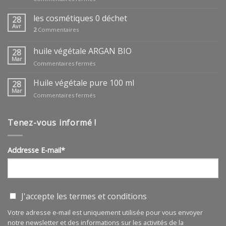
coffrets
fêtes
les cosmétiques 0 déchet
28
des
Avr
2
Commentaires
mères
huile végétale ARGAN BIO
28
Mar
sur
Commentaires fermés
huile
végétale
Huile végétale pure 100 ml
28
ARGAN
Mar
sur
Commentaires fermés
BIO
Huile
végétale
pure
Tenez-vous informé !
100
ml
Addresse E-mail*
J'accepte les
termes et conditions
Votre adresse e-mail est uniquement utilisée pour vous envoyer
notre newsletter et des informations sur les activités de la