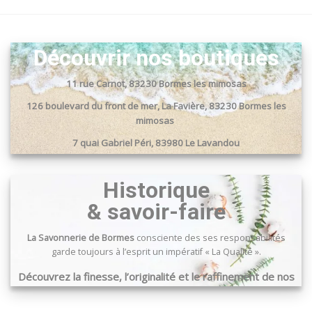
Découvrir nos boutiques
11 rue Carnot, 83230 Bormes les mimosas
126 boulevard du front de mer, La Favière, 83230 Bormes les
mimosas
7 quai Gabriel Péri, 83980 Le Lavandou
Passage du port, 83240 Cavalaire sur mer
Historique
& savoir-faire
La Savonnerie de Bormes
consciente des ses responsabilités
garde toujours à l’esprit un impératif « La Qualité ».
Découvrez la finesse, l’originalité et le raffinement de nos
produits …