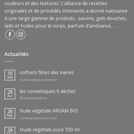
couleurs et des textures. L’alliance de recettes
originales et de procédés innovants a donné naissance
à une large gamme de produits : savons, gels douches,
laits et huiles pour le corps, parfum d’ambiance, …
Actualités
coffrets fêtes des mères
16
Mai
sur
Commentaires fermés
coffrets
fêtes
les cosmétiques 0 déchet
28
des
Avr
2
Commentaires
mères
huile végétale ARGAN BIO
28
Mar
sur
Commentaires fermés
huile
végétale
Huile végétale pure 100 ml
28
ARGAN