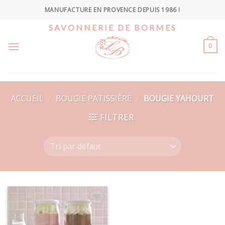
Skip
MANUFACTURE EN PROVENCE DEPUIS 1986 !
to
SAVONNERIE DE BORMES
content
0
ACCUEIL
/
BOUGIE PATISSIÈRE
/
BOUGIE YAHOURT
FILTRER