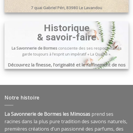
la
7 quai Gabriel Péri, 83980 Le Lavandou
page
du
Passage du port, 83240 Cavalaire sur mer
produit
Historique
& savoir-faire
La Savonnerie de Bormes
consciente des ses responsabilités
garde toujours à l’esprit un impératif « La Qualité ».
Découvrez la finesse, l’originalité et le raffinement de nos
produits …
Notre histoire
La Savonnerie de Bormes les Mimosas
prend ses
racines dans la plus pure tradition des savons naturels,
premières créations d’un passionné des parfums, des