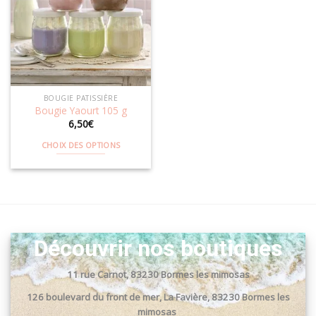
Ajouter
à la
wishlist
BOUGIE PATISSIÈRE
Bougie Yaourt 105 g
6,50
€
CHOIX DES OPTIONS
Ce
produit
a
plusieurs
variations.
Les
Découvrir nos boutiques
options
peuvent
11 rue Carnot, 83230 Bormes les mimosas
être
choisies
126 boulevard du front de mer, La Favière, 83230 Bormes les
sur
mimosas