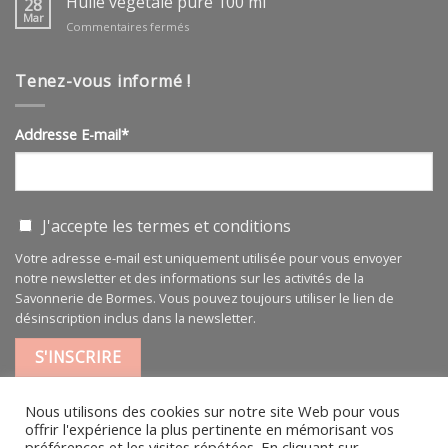
Huile végétale pure 100 ml
28
ARGAN
Mar
sur
Commentaires fermés
BIO
Huile
végétale
pure
Tenez-vous informé !
100
ml
Addresse E-mail*
J'accepte les
termes et conditions
Votre adresse e-mail est uniquement utilisée pour vous envoyer
notre newsletter et des informations sur les activités de la
Savonnerie de Bormes. Vous pouvez toujours utiliser le lien de
désinscription inclus dans la newsletter.
Nous utilisons des cookies sur notre site Web pour vous
offrir l'expérience la plus pertinente en mémorisant vos
préférences et les visites répétées. En cliquant sur