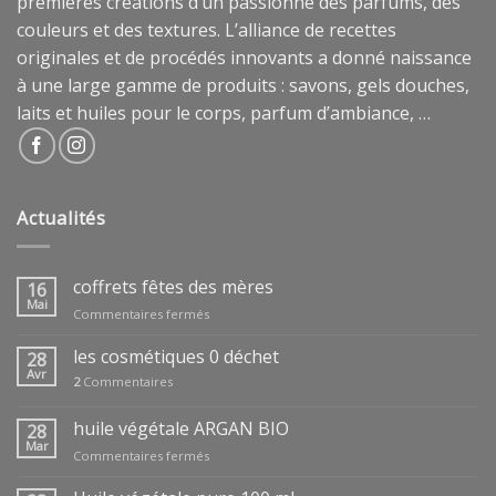
premières créations d’un passionné des parfums, des
couleurs et des textures. L’alliance de recettes
originales et de procédés innovants a donné naissance
à une large gamme de produits : savons, gels douches,
laits et huiles pour le corps, parfum d’ambiance, …
Actualités
coffrets fêtes des mères
16
Mai
sur
Commentaires fermés
coffrets
fêtes
les cosmétiques 0 déchet
28
des
Avr
2
Commentaires
mères
huile végétale ARGAN BIO
28
Mar
sur
Commentaires fermés
huile
végétale