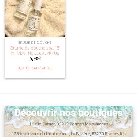
Ajouter
à la
wishlist
BRUME DE DOUCHE
Brume de douche spa 15
ml MENTHE EUCALYPTUS
5,90
€
AJOUTER AU PANIER
Découvrir nos boutiques
11 rue Carnot, 83230 Bormes les mimosas
126 boulevard du front de mer, La Favière, 83230 Bormes les