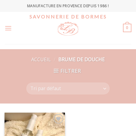
Skip
MANUFACTURE EN PROVENCE DEPUIS 1986 !
to
SAVONNERIE DE BORMES
content
0
ACCUEIL
/
BRUME DE DOUCHE
FILTRER