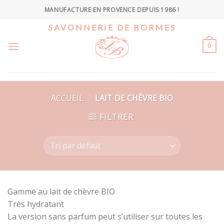
Skip
MANUFACTURE EN PROVENCE DEPUIS 1986 !
to
SAVONNERIE DE BORMES
content
0
ACCUEIL
/
LAIT DE CHÈVRE BIO
FILTRER
Gamme au lait de chèvre BIO
Très hydratant
La version sans parfum peut s’utiliser sur toutes les