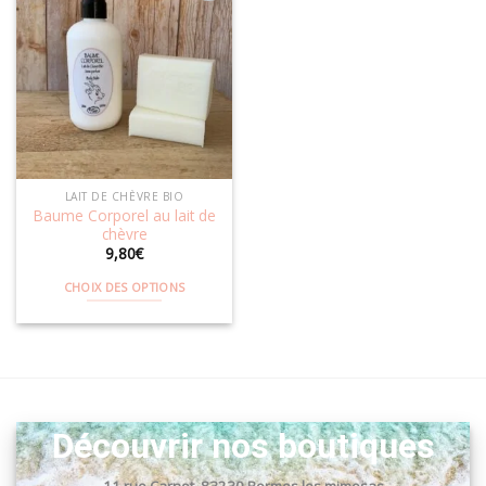
variations.
Les
Ajouter
options
à la
wishlist
peuvent
être
choisies
sur
la
LAIT DE CHÈVRE BIO
page
Baume Corporel au lait de
du
chèvre
produit
9,80
€
CHOIX DES OPTIONS
Ce
produit
a
plusieurs
variations.
Les
Découvrir nos boutiques
options
peuvent
11 rue Carnot, 83230 Bormes les mimosas