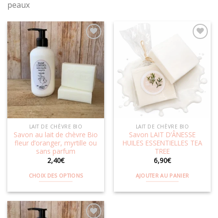
peaux
Ajouter
Ajouter
à la
à la
wishlist
wishlist
LAIT DE CHÈVRE BIO
LAIT DE CHÈVRE BIO
Savon au lait de chèvre Bio
Savon LAIT D’ÂNESSE
fleur d’oranger, myrtille ou
HUILES ESSENTIELLES TEA
sans parfum
TREE
2,40
€
6,90
€
CHOIX DES OPTIONS
AJOUTER AU PANIER
Ce
produit
a
plusieurs