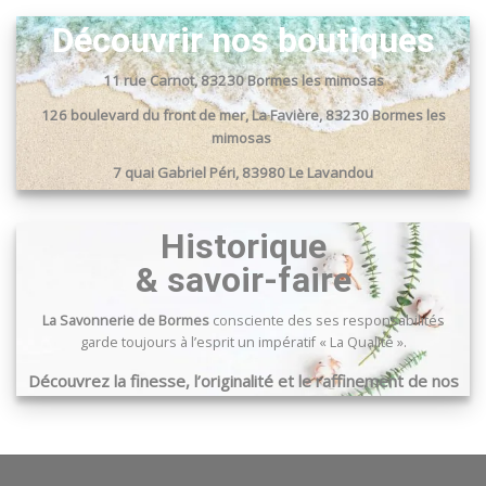
Les
Découvrir nos boutiques
options
peuvent
11 rue Carnot, 83230 Bormes les mimosas
être
choisies
126 boulevard du front de mer, La Favière, 83230 Bormes les
sur
mimosas
la
7 quai Gabriel Péri, 83980 Le Lavandou
page
du
Passage du port, 83240 Cavalaire sur mer
produit
Historique
& savoir-faire
La Savonnerie de Bormes
consciente des ses responsabilités
garde toujours à l’esprit un impératif « La Qualité ».
Découvrez la finesse, l’originalité et le raffinement de nos
produits …