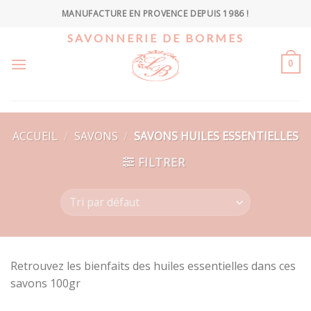
Skip
MANUFACTURE EN PROVENCE DEPUIS 1986 !
to
SAVONNERIE DE BORMES
content
0
ACCUEIL
/
SAVONS
/
SAVONS HUILES ESSENTIELLES
FILTRER
Retrouvez les bienfaits des huiles essentielles dans ces
savons 100gr