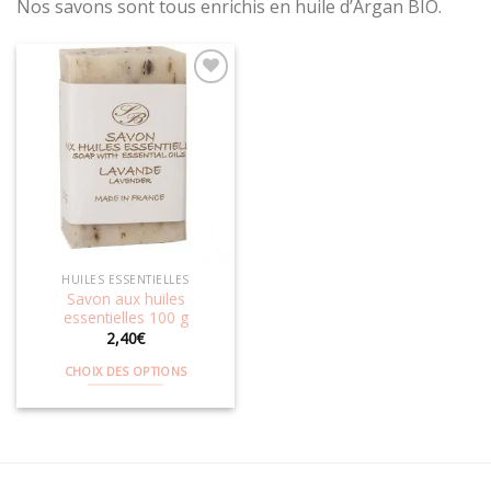
Nos savons sont tous enrichis en huile d’Argan BIO.
Ajouter
à la
wishlist
HUILES ESSENTIELLES
Savon aux huiles
essentielles 100 g
2,40
€
CHOIX DES OPTIONS
Ce
produit
a
plusieurs
variations.