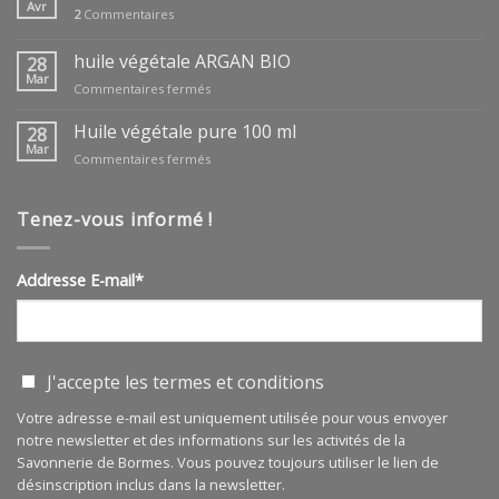
des
Avr
2
Commentaires
mères
huile végétale ARGAN BIO
28
Mar
sur
Commentaires fermés
huile
végétale
Huile végétale pure 100 ml
28
ARGAN
Mar
sur
Commentaires fermés
BIO
Huile
végétale
pure
Tenez-vous informé !
100
ml
Addresse E-mail*
J'accepte les
termes et conditions
Votre adresse e-mail est uniquement utilisée pour vous envoyer
notre newsletter et des informations sur les activités de la
Savonnerie de Bormes. Vous pouvez toujours utiliser le lien de
désinscription inclus dans la newsletter.