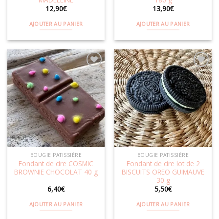
12,90
€
13,90
€
AJOUTER AU PANIER
AJOUTER AU PANIER
Ajouter
Ajouter
à la
à la
wishlist
wishlist
BOUGIE PATISSIÈRE
BOUGIE PATISSIÈRE
Fondant de cire COSMIC
Fondant de cire lot de 2
BROWNIE CHOCOLAT 40 g
BISCUITS OREO GUIMAUVE
30 g
6,40
€
5,50
€
AJOUTER AU PANIER
AJOUTER AU PANIER