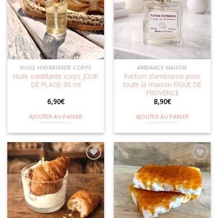
Ajouter
Ajouter
à la
à la
wishlist
wishlist
HUILE HYDRATANTE CORPS
AMBIANCE MAISON
Huile scintillante corps JOUR
Parfum d’ambiance pour
DE PLAGE 30 ml
toute la maison FIGUE DE
PROVENCE
6,90
€
8,90
€
AJOUTER AU PANIER
AJOUTER AU PANIER
Ajouter
Ajouter
à la
à la
wishlist
wishlist