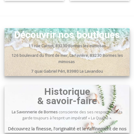
Découvrir nos boutiques
11 rue Carnot, 83230 Bormes les mimosas
126 boulevard du front de mer, La Favière, 83230 Bormes les
mimosas
7 quai Gabriel Péri, 83980 Le Lavandou
Passage du port, 83240 Cavalaire sur mer
Historique
& savoir-faire
La Savonnerie de Bormes
consciente des ses responsabilités
garde toujours à l’esprit un impératif « La Qualité ».
Découvrez la finesse, l’originalité et le raffinement de nos