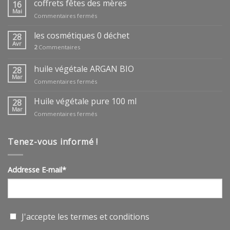
coffrets fêtes des mères
16
Mai
sur
Commentaires fermés
coffrets
fêtes
les cosmétiques 0 déchet
28
des
Avr
2
Commentaires
mères
huile végétale ARGAN BIO
28
Mar
sur
Commentaires fermés
huile
végétale
Huile végétale pure 100 ml
28
ARGAN
Mar
sur
Commentaires fermés
BIO
Huile
végétale
pure
Tenez-vous informé !
100
ml
Addresse E-mail*
J'accepte les
termes et conditions