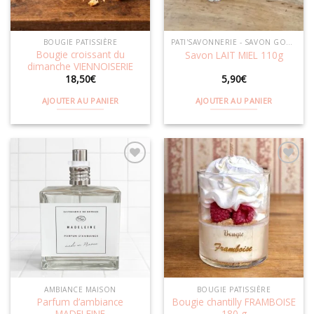
BOUGIE PATISSIÈRE
PATI'SAVONNERIE - SAVON GOURMAND
Bougie croissant du
Savon LAIT MIEL 110g
dimanche VIENNOISERIE
18,50
€
5,90
€
AJOUTER AU PANIER
AJOUTER AU PANIER
Ajouter
Ajouter
à la
à la
wishlist
wishlist
AMBIANCE MAISON
BOUGIE PATISSIÈRE
Parfum d’ambiance
Bougie chantilly FRAMBOISE
MADELEINE
180 g