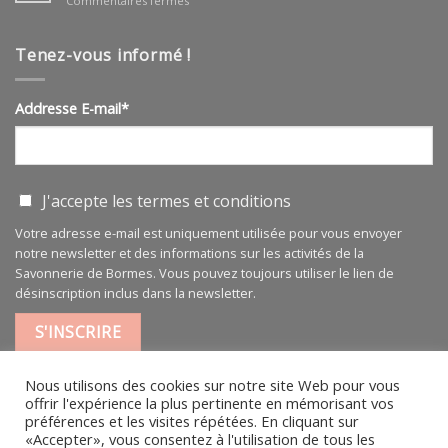
Commentaires fermés
BIO
Huile
végétale
pure
Tenez-vous informé !
100
ml
Addresse E-mail*
J'accepte les
termes et conditions
Votre adresse e-mail est uniquement utilisée pour vous envoyer
notre newsletter et des informations sur les activités de la
Savonnerie de Bormes. Vous pouvez toujours utiliser le lien de
désinscription inclus dans la newsletter.
Nous utilisons des cookies sur notre site Web pour vous
offrir l'expérience la plus pertinente en mémorisant vos
préférences et les visites répétées. En cliquant sur
«Accepter», vous consentez à l'utilisation de tous les
MENTIONS LÉGALES
|
CGV