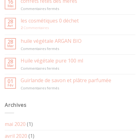
coffrets fêtes des mères
16
Mai
sur
Commentaires fermés
coffrets
fêtes
les cosmétiques 0 déchet
28
des
Avr
2
Commentaires
mères
huile végétale ARGAN BIO
28
Mar
sur
Commentaires fermés
huile
végétale
Huile végétale pure 100 ml
28
ARGAN
Mar
sur
Commentaires fermés
BIO
Huile
végétale
Guirlande de savon et plâtre parfumée
01
pure
Fév
sur
Commentaires fermés
100
Guirlande
ml
de
savon
Archives
et
plâtre
parfumée
mai 2020
(1)
avril 2020
(1)