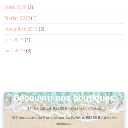
mars 2020
(2)
février 2020
(1)
novembre 2019
(3)
juin 2019
(1)
avril 2019
(3)
Découvrir nos boutiques
11 rue Carnot, 83230 Bormes les mimosas
126 boulevard du front de mer, La Favière, 83230 Bormes les
mimosas