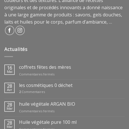
couleurs et des textures. L’alliance de recettes
originales et de procédés innovants a donné naissance
à une large gamme de produits : savons, gels douches,
laits et huiles pour le corps, parfum d’ambiance, …
Actualités
coffrets fêtes des mères
16
Mai
sur
Commentaires fermés
coffrets
fêtes
les cosmétiques 0 déchet
28
des
Avr
2
Commentaires
mères
huile végétale ARGAN BIO
28
Mar
sur
Commentaires fermés
huile
végétale
Huile végétale pure 100 ml
28
ARGAN
Mar
sur