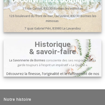
11 rue Carnot, 83230 Bormes les mimosas
126 boulevard du front de mer, La Favière, 83230 Bormes les
mimosas
7 quai Gabriel Péri, 83980 Le Lavandou
Passage du port, 83240 Cavalaire sur mer
Historique
& savoir-faire
La Savonnerie de Bormes
consciente des ses responsabilités
garde toujours à l’esprit un impératif « La Qualité ».
Découvrez la finesse, l’originalité et le raffinement de nos
produits …
Notre histoire