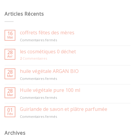
Articles Récents
coffrets fêtes des mères
16
Mai
sur
Commentaires fermés
coffrets
fêtes
les cosmétiques 0 déchet
28
des
Avr
2
Commentaires
mères
huile végétale ARGAN BIO
28
Mar
sur
Commentaires fermés
huile
végétale
Huile végétale pure 100 ml
28
ARGAN
Mar
sur
Commentaires fermés
BIO
Huile
végétale
Guirlande de savon et plâtre parfumée
01
pure
Fév
sur
Commentaires fermés
100
Guirlande
ml
de
savon
Archives