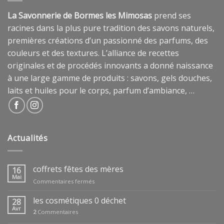
La Savonnerie de Bormes les Mimosas
prend ses
racines dans la plus pure tradition des savons naturels,
premières créations d’un passionné des parfums, des
couleurs et des textures. L’alliance de recettes
originales et de procédés innovants a donné naissance
à une large gamme de produits : savons, gels douches,
laits et huiles pour le corps, parfum d’ambiance, …
Actualités
coffrets fêtes des mères
16
Mai
sur
Commentaires fermés
coffrets
fêtes
les cosmétiques 0 déchet
28
des
Avr
2
Commentaires
mères