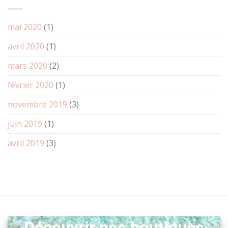
et
plâtre
parfumée
mai 2020
(1)
avril 2020
(1)
mars 2020
(2)
février 2020
(1)
novembre 2019
(3)
juin 2019
(1)
avril 2019
(3)
Découvrir nos boutiques