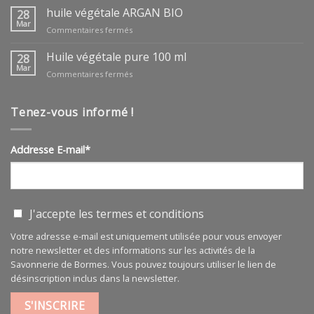
huile végétale ARGAN BIO
28
Mar
sur
Commentaires fermés
huile
végétale
Huile végétale pure 100 ml
28
ARGAN
Mar
sur
Commentaires fermés
BIO
Huile
végétale
pure
Tenez-vous informé !
100
ml
Addresse E-mail*
J'accepte les
termes et conditions
Votre adresse e-mail est uniquement utilisée pour vous envoyer
notre newsletter et des informations sur les activités de la
Savonnerie de Bormes. Vous pouvez toujours utiliser le lien de
désinscription inclus dans la newsletter.