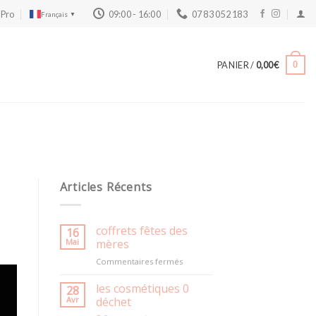
 Pro
09:00 - 16:00
07 83 052 183
Français
▼
PANIER /
0,00
€
0
Articles Récents
coffrets fêtes des
16
Mai
mères
sur
Commentaires fermés
coffrets
fêtes
les cosmétiques 0
28
des
Avr
déchet
mères