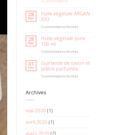
2
Commentaires
huile végétale ARGAN
28
Mar
BIO
sur
Commentaires fermés
huile
végétale
Huile végétale pure
28
ARGAN
Mar
100 ml
BIO
sur
Commentaires fermés
Huile
végétale
Guirlande de savon et
01
pure
Fév
plâtre parfumée
100
sur
Commentaires fermés
ml
Guirlande
de
savon
Archives
et
plâtre
parfumée
mai 2020
(1)
avril 2020
(1)
mars 2020
(2)