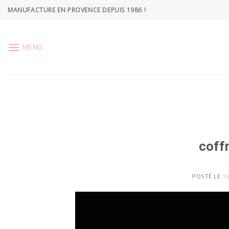
Skip
MANUFACTURE EN PROVENCE DEPUIS 1986 !
to
content
MENU
coff
POSTÉ LE
16