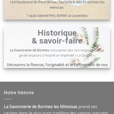
choisies
126 boulevard du front de mer, La Favière, 83230 Bormes les
sur
mimosas
la
7 quai Gabriel Péri, 83980 Le Lavandou
page
du
Passage du port, 83240 Cavalaire sur mer
produit
Historique
& savoir-faire
La Savonnerie de Bormes
consciente des ses responsabilités
garde toujours à l’esprit un impératif « La Qualité ».
Découvrez la finesse, l’originalité et le raffinement de nos
produits …
Notre histoire
La Savonnerie de Bormes les Mimosas
prend ses
racines dans la plus pure tradition des savons naturels,