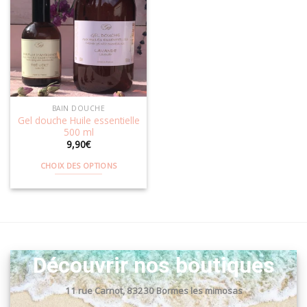
Ajouter
à la
wishlist
BAIN DOUCHE
Gel douche Huile essentielle
500 ml
9,90
€
CHOIX DES OPTIONS
Ce
produit
a
plusieurs
variations.
Les
Découvrir nos boutiques
options
peuvent
11 rue Carnot, 83230 Bormes les mimosas
être