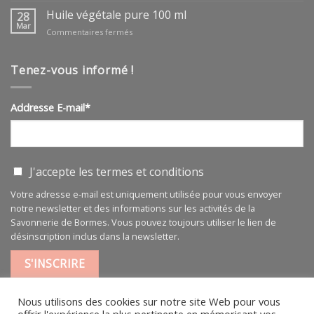
végétale
Huile végétale pure 100 ml
28
ARGAN
Mar
sur
Commentaires fermés
BIO
Huile
végétale
pure
Tenez-vous informé !
100
ml
Addresse E-mail*
J'accepte les
termes et conditions
Votre adresse e-mail est uniquement utilisée pour vous envoyer
notre newsletter et des informations sur les activités de la
Savonnerie de Bormes. Vous pouvez toujours utiliser le lien de
désinscription inclus dans la newsletter.
Nous utilisons des cookies sur notre site Web pour vous