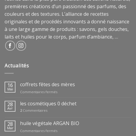
premières créations d’un passionné des parfums, des
couleurs et des textures. L’alliance de recettes
originales et de procédés innovants a donné naissance
à une large gamme de produits : savons, gels douches,
laits et huiles pour le corps, parfum d’ambiance, …
Actualités
coffrets fêtes des mères
16
Mai
sur
Commentaires fermés
coffrets
fêtes
les cosmétiques 0 déchet
28
des
Avr
2
Commentaires
mères
huile végétale ARGAN BIO
28
Mar
sur
Commentaires fermés
huile