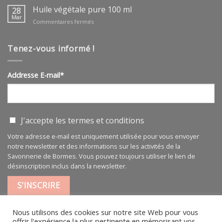
végétale
Huile végétale pure 100 ml
28
ARGAN
Mar
sur
Commentaires fermés
BIO
Huile
végétale
pure
Tenez-vous informé !
100
ml
Addresse E-mail*
J'accepte les
termes et conditions
Votre adresse e-mail est uniquement utilisée pour vous envoyer
notre newsletter et des informations sur les activités de la
Savonnerie de Bormes. Vous pouvez toujours utiliser le lien de
désinscription inclus dans la newsletter.
Nous utilisons des cookies sur notre site Web pour vous
offrir l'expérience la plus pertinente en mémorisant vos