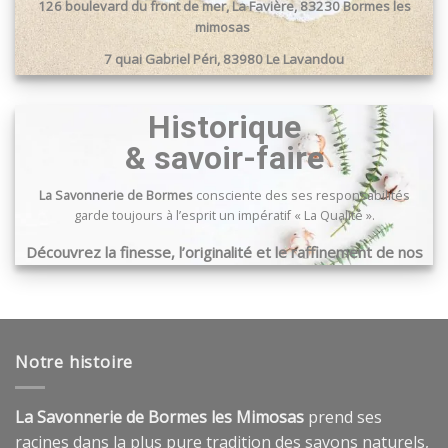
choisies
126 boulevard du front de mer, La Favière, 83230 Bormes les
sur
mimosas
la
7 quai Gabriel Péri, 83980 Le Lavandou
page
du
Passage du port, 83240 Cavalaire sur mer
produit
Historique
& savoir-faire
La Savonnerie de Bormes
consciente des ses responsabilités
garde toujours à l’esprit un impératif « La Qualité ».
Découvrez la finesse, l’originalité et le raffinement de nos
produits …
Notre histoire
La Savonnerie de Bormes les Mimosas
prend ses
racines dans la plus pure tradition des savons naturels,