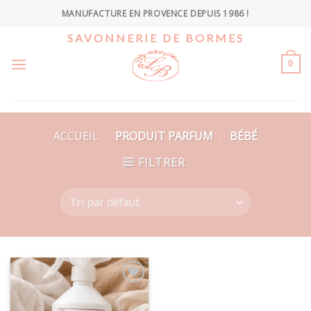
Skip
MANUFACTURE EN PROVENCE DEPUIS 1986 !
to
SAVONNERIE DE BORMES
content
0
ACCUEIL
/
PRODUIT PARFUM
/
BÉBÉ
FILTRER