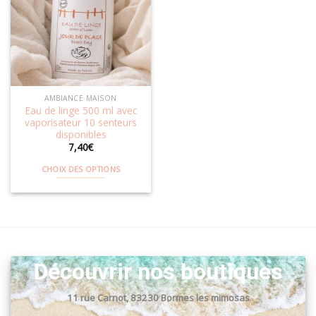
Ajouter
à la
wishlist
AMBIANCE MAISON
Eau de linge 500 ml avec
vaporisateur 10 senteurs
disponibles
7,40
€
CHOIX DES OPTIONS
Ce
produit
a
plusieurs
variations.
Les
Découvrir nos boutiques
options
peuvent
11 rue Carnot, 83230 Bormes les mimosas
être