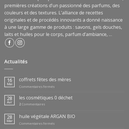
premières créations d’un passionné des parfums, des
couleurs et des textures. L’alliance de recettes
originales et de procédés innovants a donné naissance
à une large gamme de produits : savons, gels douches,
laits et huiles pour le corps, parfum d’ambiance, …
Actualités
coffrets fêtes des mères
16
Mai
sur
Commentaires fermés
coffrets
fêtes
les cosmétiques 0 déchet
28
des
Avr
2
Commentaires
mères
huile végétale ARGAN BIO
28
Mar
sur
Commentaires fermés
huile