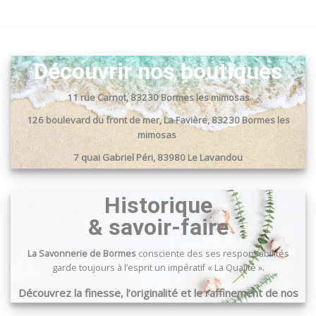
Découvrir nos boutiques
11 rue Carnot, 83230 Bormes les mimosas
126 boulevard du front de mer, La Favière, 83230 Bormes les
mimosas
7 quai Gabriel Péri, 83980 Le Lavandou
Passage du port, 83240 Cavalaire sur mer
Historique
& savoir-faire
La Savonnerie de Bormes
consciente des ses responsabilités
garde toujours à l’esprit un impératif « La Qualité ».
Découvrez la finesse, l’originalité et le raffinement de nos
produits …