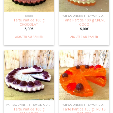
TARTE
PATI'SAVONNERIE - SAVON GOURMAND
Tarte Part de 100 g
Tarte Part de 100 g CREME
CHOCOLAT
COCO
6,00
€
6,00
€
AJOUTER AU PANIER
AJOUTER AU PANIER
Ajouter
Ajouter
à la
à la
wishlist
wishlist
PATI'SAVONNERIE - SAVON GOURMAND
PATI'SAVONNERIE - SAVON GOURMAND
Tarte Part de 100 g
Tarte Part de 100 g FRUITS