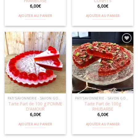
FRAMBOISE
CONFITS
6,00
€
6,00
€
AJOUTER AU PANIER
AJOUTER AU PANIER
Ajouter
Ajouter
à la
à la
wishlist
wishlist
PATI'SAVONNERIE - SAVON GOURMAND
PATI'SAVONNERIE - SAVON GOURMAND
Tarte Part de 100 g POMME
Tarte Part de 100g
D’AMOUR
RHUBARBE
6,00
€
6,00
€
AJOUTER AU PANIER
AJOUTER AU PANIER