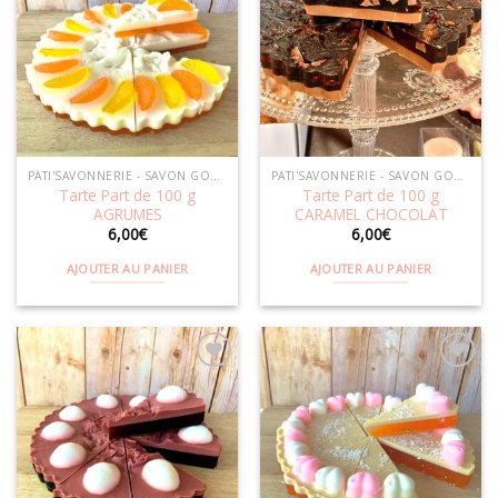
Ajouter
Ajouter
à la
à la
wishlist
wishlist
PATI'SAVONNERIE - SAVON GOURMAND
PATI'SAVONNERIE - SAVON GOURMAND
Tarte Part de 100 g
Tarte Part de 100 g
AGRUMES
CARAMEL CHOCOLAT
6,00
€
6,00
€
AJOUTER AU PANIER
AJOUTER AU PANIER
Ajouter
Ajouter
à la
à la
wishlist
wishlist