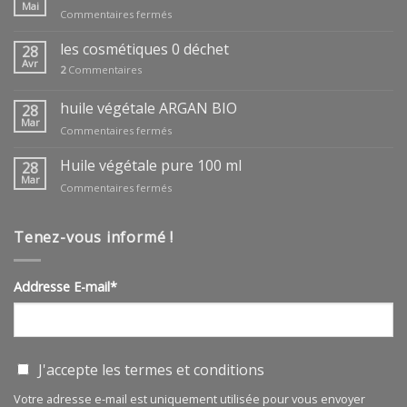
Mai
sur
Commentaires fermés
coffrets
fêtes
les cosmétiques 0 déchet
28
des
Avr
2
Commentaires
mères
huile végétale ARGAN BIO
28
Mar
sur
Commentaires fermés
huile
végétale
Huile végétale pure 100 ml
28
ARGAN
Mar
sur
Commentaires fermés
BIO
Huile
végétale
pure
Tenez-vous informé !
100
ml
Addresse E-mail*
J'accepte les
termes et conditions
Votre adresse e-mail est uniquement utilisée pour vous envoyer