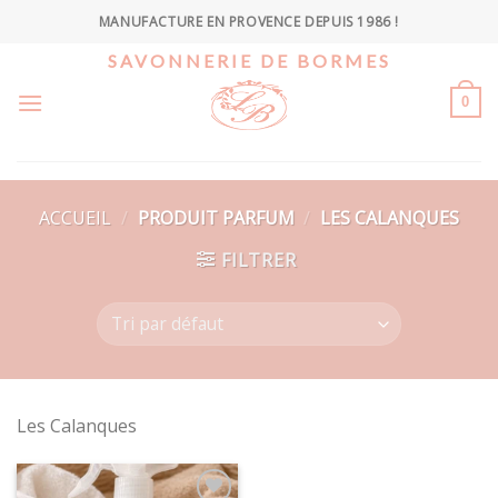
Skip
MANUFACTURE EN PROVENCE DEPUIS 1986 !
to
SAVONNERIE DE BORMES
content
0
ACCUEIL
/
PRODUIT PARFUM
/
LES CALANQUES
FILTRER
Les Calanques