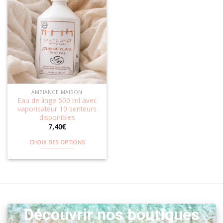
Ajouter
à la
wishlist
AMBIANCE MAISON
Eau de linge 500 ml avec
vaporisateur 10 senteurs
disponibles
7,40
€
CHOIX DES OPTIONS
Ce
produit
a
plusieurs
variations.
Les
Découvrir nos boutiques
options