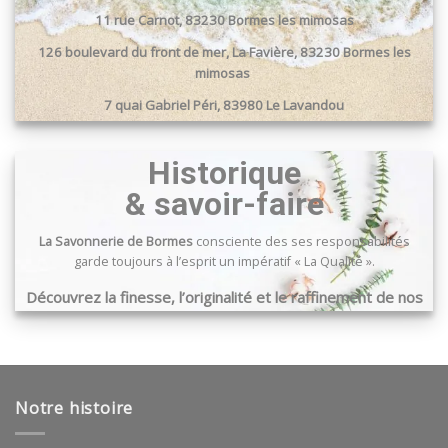
peuvent
11 rue Carnot, 83230 Bormes les mimosas
être
choisies
126 boulevard du front de mer, La Favière, 83230 Bormes les
sur
mimosas
la
7 quai Gabriel Péri, 83980 Le Lavandou
page
du
Passage du port, 83240 Cavalaire sur mer
produit
Historique
& savoir-faire
La Savonnerie de Bormes
consciente des ses responsabilités
garde toujours à l’esprit un impératif « La Qualité ».
Découvrez la finesse, l’originalité et le raffinement de nos
produits …
Notre histoire