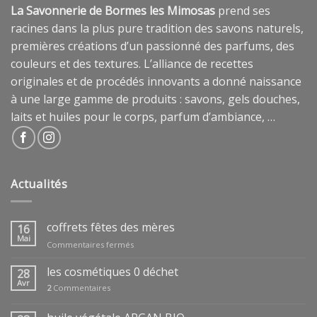
La Savonnerie de Bormes les Mimosas
prend ses
racines dans la plus pure tradition des savons naturels,
premières créations d’un passionné des parfums, des
couleurs et des textures. L’alliance de recettes
originales et de procédés innovants a donné naissance
à une large gamme de produits : savons, gels douches,
laits et huiles pour le corps, parfum d’ambiance, …
Actualités
coffrets fêtes des mères
16
Mai
sur
Commentaires fermés
coffrets
fêtes
les cosmétiques 0 déchet
28
des
Avr
2
Commentaires
mères