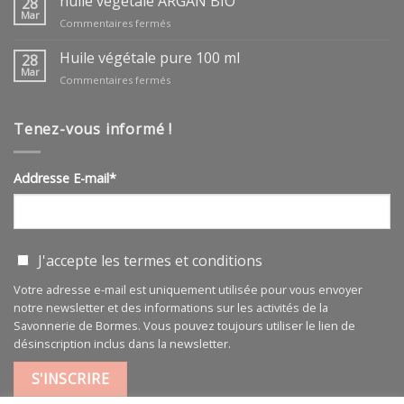
huile végétale ARGAN BIO
28
Mar
sur
Commentaires fermés
huile
végétale
Huile végétale pure 100 ml
28
ARGAN
Mar
sur
Commentaires fermés
BIO
Huile
végétale
pure
Tenez-vous informé !
100
ml
Addresse E-mail*
J'accepte les
termes et conditions
Votre adresse e-mail est uniquement utilisée pour vous envoyer
notre newsletter et des informations sur les activités de la
Savonnerie de Bormes. Vous pouvez toujours utiliser le lien de
désinscription inclus dans la newsletter.