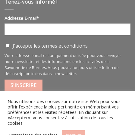
pure
Tenez-vous informé !
100
ml
Addresse E-mail*
J'accepte les
termes et conditions
Votre adresse e-mail est uniquement utilisée pour vous envoyer
notre newsletter et des informations sur les activités de la
Savonnerie de Bormes. Vous pouvez toujours utiliser le lien de
désinscription inclus dans la newsletter.
Nous utilisons des cookies sur notre site Web pour vous
offrir l'expérience la plus pertinente en mémorisant vos
préférences et les visites répétées. En cliquant sur
«Accepter», vous consentez à l'utilisation de tous les
MENTIONS LÉGALES
|
CGV
cookies.
L’HISTOIRE
ACTUALITÉS
CONTACT PARTICULIER
CONTACT PROFESSIONNEL
Paramètres des cookies
Accepter