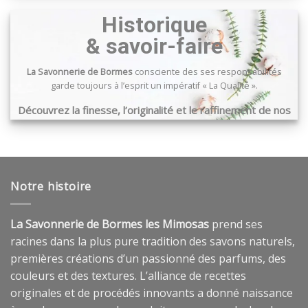
Historique
& savoir-faire
La Savonnerie de Bormes
consciente des ses responsabilités
garde toujours à l’esprit un impératif « La Qualité ».
Découvrez la finesse, l’originalité et le raffinement de nos
produits …
Notre histoire
La Savonnerie de Bormes les Mimosas
prend ses
racines dans la plus pure tradition des savons naturels,
premières créations d’un passionné des parfums, des
couleurs et des textures. L’alliance de recettes
originales et de procédés innovants a donné naissance