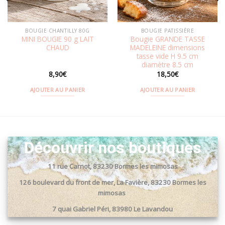
BOUGIE CHANTILLY 80G
BOUGIE PATISSIÈRE
MINI BOUGIE 90 g LAIT
Bougie GRANDE TASSE
CHAUD
MADELEINE dimensions
tasse vide H 9.5 cm
diamètre 8.5 cm
8,90
€
18,50
€
AJOUTER AU PANIER
AJOUTER AU PANIER
Découvrir nos boutiques
11 rue Carnot, 83230 Bormes les mimosas
126 boulevard du front de mer, La Favière, 83230 Bormes les
mimosas
7 quai Gabriel Péri, 83980 Le Lavandou
Passage du port, 83240 Cavalaire sur mer