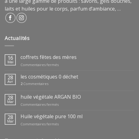
à une large gamme de produits : savons, gels douches,
laits et huiles pour le corps, parfum d’ambiance, …
Actualités
coffrets fêtes des mères
16
Mai
sur
Commentaires fermés
coffrets
fêtes
les cosmétiques 0 déchet
28
des
Avr
2
Commentaires
mères
huile végétale ARGAN BIO
28
Mar
sur
Commentaires fermés
huile
végétale
Huile végétale pure 100 ml
28
ARGAN
Mar
sur
Commentaires fermés
BIO
Huile
végétale