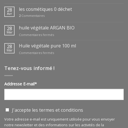
coffrets
fêtes
les cosmétiques 0 déchet
28
des
Avr
2
Commentaires
mères
huile végétale ARGAN BIO
28
Mar
sur
Commentaires fermés
huile
végétale
Huile végétale pure 100 ml
28
ARGAN
Mar
sur
Commentaires fermés
BIO
Huile
végétale
pure
Tenez-vous informé !
100
ml
Addresse E-mail*
J'accepte les
termes et conditions
Votre adresse e-mail est uniquement utilisée pour vous envoyer
notre newsletter et des informations sur les activités de la