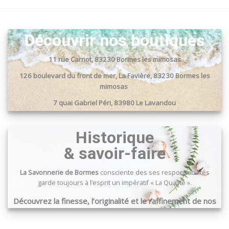
Découvrir nos boutiques
11 rue Carnot, 83230 Bormes les mimosas
126 boulevard du front de mer, La Favière, 83230 Bormes les
mimosas
7 quai Gabriel Péri, 83980 Le Lavandou
Passage du port, 83240 Cavalaire sur mer
Historique
& savoir-faire
La Savonnerie de Bormes
consciente des ses responsabilités
garde toujours à l’esprit un impératif « La Qualité ».
Découvrez la finesse, l’originalité et le raffinement de nos
produits …