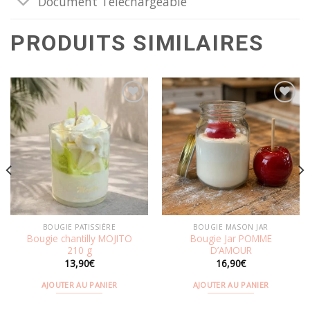
Document Téléchargeable
PRODUITS SIMILAIRES
Ajouter
Ajouter
à la
à la
wishlist
wishlist
BOUGIE PATISSIÈRE
BOUGIE MASON JAR
Bougie chantilly MOJITO
Bougie Jar POMME
210 g
D’AMOUR
13,90
€
16,90
€
AJOUTER AU PANIER
AJOUTER AU PANIER