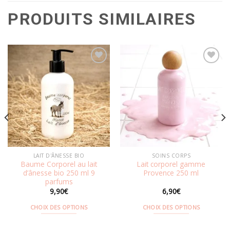
PRODUITS SIMILAIRES
Ajouter
Ajouter
à la
à la
wishlist
wishlist
LAIT D'ÂNESSE BIO
SOINS CORPS
Baume Corporel au lait
Lait corporel gamme
d’ânesse bio 250 ml 9
Provence 250 ml
parfums
9,90
€
6,90
€
CHOIX DES OPTIONS
CHOIX DES OPTIONS
Ce
Ce