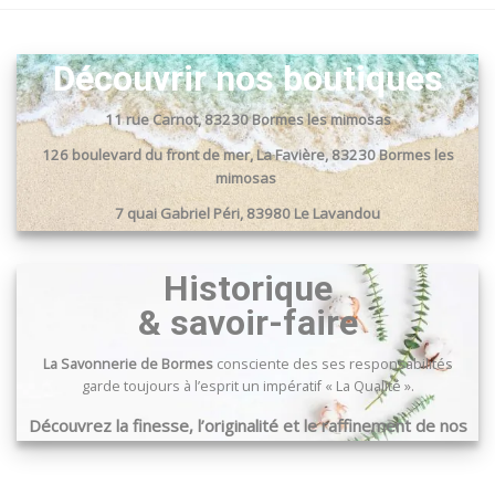
produit
produit
a
a
plusieurs
plusieurs
Découvrir nos boutiques
variations.
variations.
Les
Les
options
options
11 rue Carnot, 83230 Bormes les mimosas
peuvent
peuvent
126 boulevard du front de mer, La Favière, 83230 Bormes les
être
être
mimosas
choisies
choisies
sur
sur
7 quai Gabriel Péri, 83980 Le Lavandou
la
la
Passage du port, 83240 Cavalaire sur mer
page
page
Historique
du
du
produit
produit
& savoir-faire
La Savonnerie de Bormes
consciente des ses responsabilités
garde toujours à l’esprit un impératif « La Qualité ».
Découvrez la finesse, l’originalité et le raffinement de nos
produits …