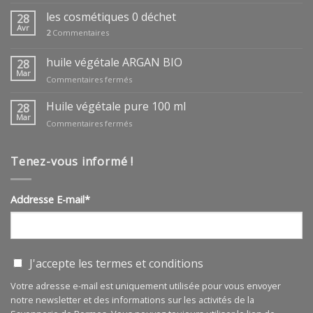
coffrets
fêtes
les cosmétiques 0 déchet
28
des
Avr
2
Commentaires
mères
huile végétale ARGAN BIO
28
Mar
sur
Commentaires fermés
huile
végétale
Huile végétale pure 100 ml
28
ARGAN
Mar
sur
Commentaires fermés
BIO
Huile
végétale
pure
Tenez-vous informé !
100
ml
Addresse E-mail*
J'accepte les
termes et conditions
Votre adresse e-mail est uniquement utilisée pour vous envoyer
notre newsletter et des informations sur les activités de la