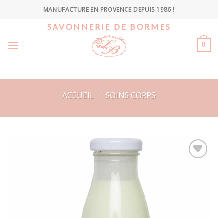
Skip
MANUFACTURE EN PROVENCE DEPUIS 1986 !
to
SAVONNERIE DE BORMES
content
0
ACCUEIL
/
SOINS CORPS
Ajouter
à la
wishlist