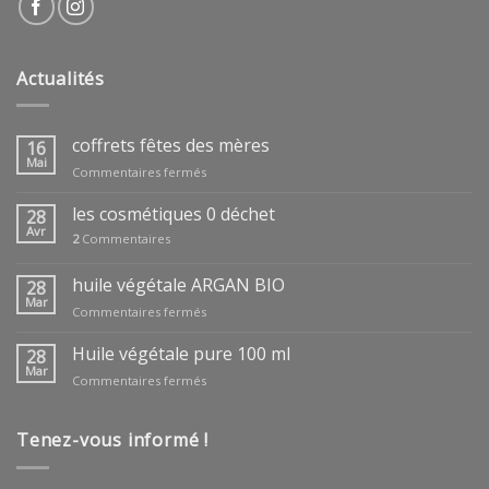
Actualités
coffrets fêtes des mères
16
Mai
sur
Commentaires fermés
coffrets
fêtes
les cosmétiques 0 déchet
28
des
Avr
2
Commentaires
mères
huile végétale ARGAN BIO
28
Mar
sur
Commentaires fermés
huile
végétale
Huile végétale pure 100 ml
28
ARGAN
Mar
sur
Commentaires fermés
BIO
Huile
végétale
pure
Tenez-vous informé !
100
ml