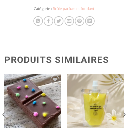
Catégorie :
Brûle parfum et fondant
PRODUITS SIMILAIRES
Ajouter
Ajouter
à la
à la
wishlist
wishlist