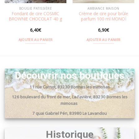
BOUGIE PATISSIÈRE
AMBIANCE MAISON
Fondant de cire COSMIC
Crème de cire pour brûle
BROWNIE CHOCOLAT 40 g
parfum 100 ml MONOÏ
6,40
€
6,90
€
AJOUTER AU PANIER
AJOUTER AU PANIER
Découvrir nos boutiques
11 rue Carnot, 83230 Bormes les mimosas
126 boulevard du front de mer, La Favière, 83230 Bormes les
mimosas
7 quai Gabriel Péri, 83980 Le Lavandou
Passage du port, 83240 Cavalaire sur mer
Historique