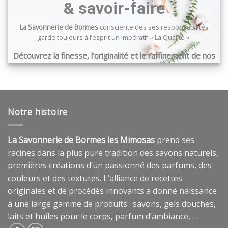
& savoir-faire
La Savonnerie de Bormes
consciente des ses responsabilités
garde toujours à l’esprit un impératif « La Qualité ».
Découvrez la finesse, l’originalité et le raffinement de nos
produits …
Notre histoire
La Savonnerie de Bormes les Mimosas
prend ses
racines dans la plus pure tradition des savons naturels,
premières créations d’un passionné des parfums, des
couleurs et des textures. L’alliance de recettes
originales et de procédés innovants a donné naissance
à une large gamme de produits : savons, gels douches,
laits et huiles pour le corps, parfum d’ambiance, …