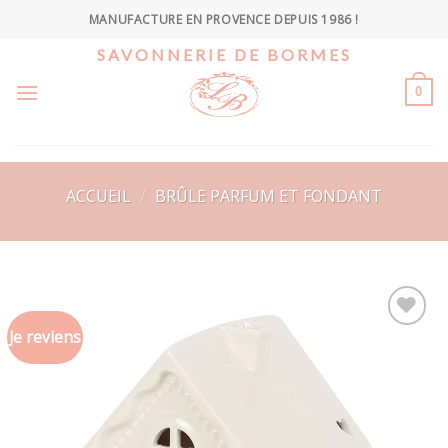
Skip
MANUFACTURE EN PROVENCE DEPUIS 1986 !
to
SAVONNERIE DE BORMES
content
0
ACCUEIL
/
BRÛLE PARFUM ET FONDANT
Je reviens
Ajouter
à la
wishlist