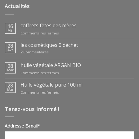
Actualités
coffrets fêtes des mères
16
Mai
sur
Commentaires fermés
coffrets
fêtes
les cosmétiques 0 déchet
28
des
Avr
2
Commentaires
mères
huile végétale ARGAN BIO
28
Mar
sur
Commentaires fermés
huile
végétale
Huile végétale pure 100 ml
28
ARGAN
Mar
sur
Commentaires fermés
BIO
Huile
végétale
pure
Tenez-vous informé !
100
ml
Addresse E-mail*