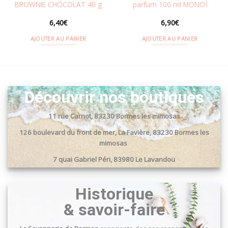
BROWNIE CHOCOLAT 40 g
parfum 100 ml MONOÏ
6,40
€
6,90
€
AJOUTER AU PANIER
AJOUTER AU PANIER
Découvrir nos boutiques
11 rue Carnot, 83230 Bormes les mimosas
126 boulevard du front de mer, La Favière, 83230 Bormes les
mimosas
7 quai Gabriel Péri, 83980 Le Lavandou
Passage du port, 83240 Cavalaire sur mer
Historique
& savoir-faire