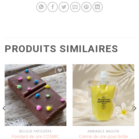
PRODUITS SIMILAIRES
Ajouter
Ajouter
à la
à la
wishlist
wishlist
BOUGIE PATISSIÈRE
AMBIANCE MAISON
Fondant de cire COSMIC
Crème de cire pour brûle