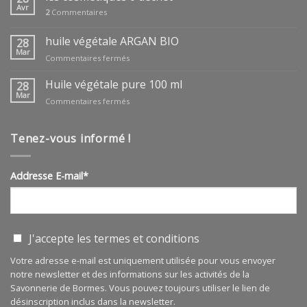
des
Avr
2
Commentaires
mères
huile végétale ARGAN BIO
28
Mar
sur
Commentaires fermés
huile
végétale
Huile végétale pure 100 ml
28
ARGAN
Mar
sur
Commentaires fermés
BIO
Huile
végétale
pure
Tenez-vous informé !
100
ml
Addresse E-mail*
J'accepte les
termes et conditions
Votre adresse e-mail est uniquement utilisée pour vous envoyer
notre newsletter et des informations sur les activités de la
Savonnerie de Bormes. Vous pouvez toujours utiliser le lien de
désinscription inclus dans la newsletter.