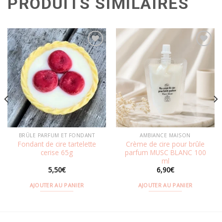
PRODUITS SIMILAIRES
Ajouter
Ajouter
à la
à la
wishlist
wishlist
BRÛLE PARFUM ET FONDANT
AMBIANCE MAISON
Fondant de cire tartelette
Crème de cire pour brûle
cerise 65g
parfum MUSC BLANC 100
ml
5,50
€
6,90
€
AJOUTER AU PANIER
AJOUTER AU PANIER