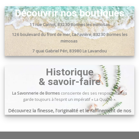
Découvrir nos boutiques
11 rue Carnot, 83230 Bormes les mimosas
126 boulevard du front de mer, La Favière, 83230 Bormes les
mimosas
7 quai Gabriel Péri, 83980 Le Lavandou
Passage du port, 83240 Cavalaire sur mer
Historique
& savoir-faire
La Savonnerie de Bormes
consciente des ses responsabilités
garde toujours à l’esprit un impératif « La Qualité ».
Découvrez la finesse, l’originalité et le raffinement de nos
produits …