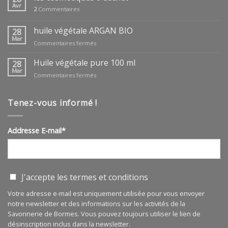
des
Avr
2
Commentaires
mères
huile végétale ARGAN BIO
28
Mar
sur
Commentaires fermés
huile
végétale
Huile végétale pure 100 ml
28
ARGAN
Mar
sur
Commentaires fermés
BIO
Huile
végétale
pure
Tenez-vous informé !
100
ml
Addresse E-mail*
J'accepte les
termes et conditions
Votre adresse e-mail est uniquement utilisée pour vous envoyer
notre newsletter et des informations sur les activités de la
Savonnerie de Bormes. Vous pouvez toujours utiliser le lien de
désinscription inclus dans la newsletter.