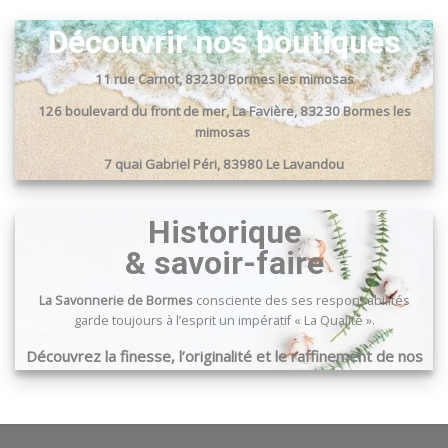
Découvrir nos boutiques
11 rue Carnot, 83230 Bormes les mimosas
126 boulevard du front de mer, La Favière, 83230 Bormes les
mimosas
7 quai Gabriel Péri, 83980 Le Lavandou
Passage du port, 83240 Cavalaire sur mer
Historique
& savoir-faire
La Savonnerie de Bormes
consciente des ses responsabilités
garde toujours à l’esprit un impératif « La Qualité ».
Découvrez la finesse, l’originalité et le raffinement de nos
produits …