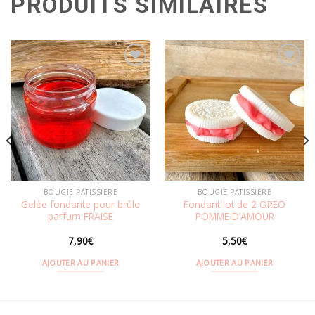
PRODUITS SIMILAIRES
Ajouter
Ajouter
à la
à la
wishlist
wishlist
BOUGIE PATISSIÈRE
BOUGIE PATISSIÈRE
Gelée fondante pour brûle
Fondant lot de 2 OREO
parfum FRAISE
POMME D’AMOUR
7,90
€
5,50
€
AJOUTER AU PANIER
AJOUTER AU PANIER