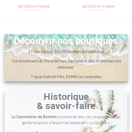
AJOUTER AU PANIER
AJOUTER AU PANIER
Découvrir nos boutiques
11 rue Carnot, 83230 Bormes les mimosas
126 boulevard du front de mer, La Favière, 83230 Bormes les
mimosas
7 quai Gabriel Péri, 83980 Le Lavandou
Passage du port, 83240 Cavalaire sur mer
Historique
& savoir-faire
La Savonnerie de Bormes
consciente des ses responsabilités
garde toujours à l’esprit un impératif « La Qualité ».