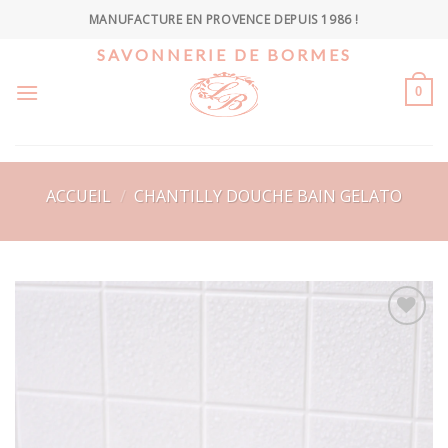
Skip
MANUFACTURE EN PROVENCE DEPUIS 1986 !
to
SAVONNERIE DE BORMES
content
0
ACCUEIL
/
CHANTILLY DOUCHE BAIN GELATO
Ajouter
à la
wishlist