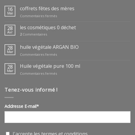
coffrets fêtes des mères
16
Mai
sur
Commentaires fermés
coffrets
fêtes
les cosmétiques 0 déchet
28
des
Avr
2
Commentaires
mères
huile végétale ARGAN BIO
28
Mar
sur
Commentaires fermés
huile
végétale
Huile végétale pure 100 ml
28
ARGAN
Mar
sur
Commentaires fermés
BIO
Huile
végétale
pure
Tenez-vous informé !
100
ml
Addresse E-mail*
J'accepte les
termes et conditions