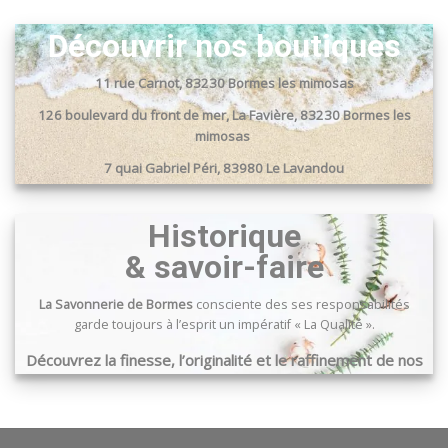
Découvrir nos boutiques
11 rue Carnot, 83230 Bormes les mimosas
126 boulevard du front de mer, La Favière, 83230 Bormes les
mimosas
7 quai Gabriel Péri, 83980 Le Lavandou
Passage du port, 83240 Cavalaire sur mer
Historique
& savoir-faire
La Savonnerie de Bormes
consciente des ses responsabilités
garde toujours à l’esprit un impératif « La Qualité ».
Découvrez la finesse, l’originalité et le raffinement de nos
produits …