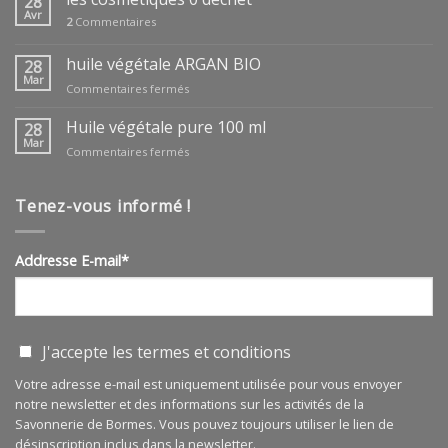
28
des
Avr
2
Commentaires
mères
huile végétale ARGAN BIO
28
Mar
sur
Commentaires fermés
huile
végétale
Huile végétale pure 100 ml
28
ARGAN
Mar
sur
Commentaires fermés
BIO
Huile
végétale
pure
Tenez-vous informé !
100
ml
Addresse E-mail*
J'accepte les
termes et conditions
Votre adresse e-mail est uniquement utilisée pour vous envoyer
notre newsletter et des informations sur les activités de la
Savonnerie de Bormes. Vous pouvez toujours utiliser le lien de
désinscription inclus dans la newsletter.