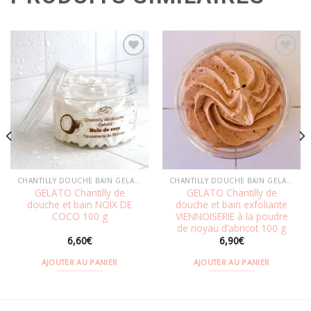
Ajouter
Ajouter
à la
à la
wishlist
wishlist
CHANTILLY DOUCHE BAIN GELATO
CHANTILLY DOUCHE BAIN GELATO
GELATO Chantilly de
GELATO Chantilly de
douche et bain NOIX DE
douche et bain exfoliante
COCO 100 g
VIENNOISERIE à la poudre
de noyau d’abricot 100 g
6,60
€
6,90
€
AJOUTER AU PANIER
AJOUTER AU PANIER