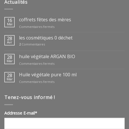
Actualités
coffrets fêtes des mères
16
Mai
sur
Commentaires fermés
coffrets
fêtes
les cosmétiques 0 déchet
28
des
Avr
2
Commentaires
mères
huile végétale ARGAN BIO
28
Mar
sur
Commentaires fermés
huile
végétale
Huile végétale pure 100 ml
28
ARGAN
Mar
sur
Commentaires fermés
BIO
Huile
végétale
pure
Tenez-vous informé !
100
ml
Addresse E-mail*