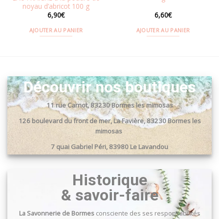
noyau d’abricot 100 g
6,90
€
6,60
€
AJOUTER AU PANIER
AJOUTER AU PANIER
Découvrir nos boutiques
11 rue Carnot, 83230 Bormes les mimosas
126 boulevard du front de mer, La Favière, 83230 Bormes les
mimosas
7 quai Gabriel Péri, 83980 Le Lavandou
Passage du port, 83240 Cavalaire sur mer
Historique
& savoir-faire
La Savonnerie de Bormes
consciente des ses responsabilités