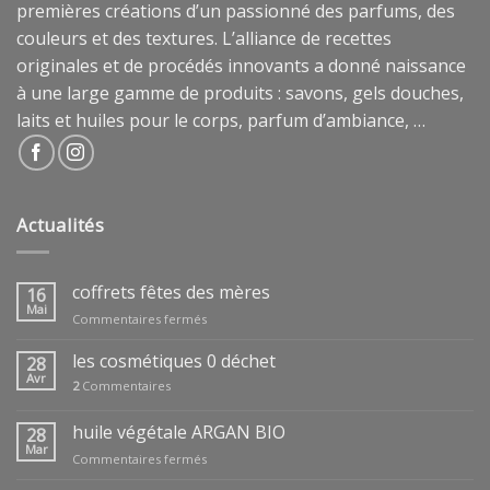
premières créations d’un passionné des parfums, des
couleurs et des textures. L’alliance de recettes
originales et de procédés innovants a donné naissance
à une large gamme de produits : savons, gels douches,
laits et huiles pour le corps, parfum d’ambiance, …
Actualités
coffrets fêtes des mères
16
Mai
sur
Commentaires fermés
coffrets
fêtes
les cosmétiques 0 déchet
28
des
Avr
2
Commentaires
mères
huile végétale ARGAN BIO
28
Mar
sur
Commentaires fermés
huile