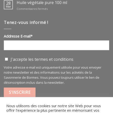
végétale
Huile végétale pure 100 ml
28
ARGAN
Mar
sur
Commentaires fermés
BIO
Huile
végétale
pure
Tenez-vous informé !
100
ml
Addresse E-mail*
J'accepte les
termes et conditions
Votre adresse e-mail est uniquement utilisée pour vous envoyer
notre newsletter et des informations sur les activités de la
Savonnerie de Bormes. Vous pouvez toujours utiliser le lien de
désinscription inclus dans la newsletter.
Nous utilisons des cookies sur notre site Web pour vous
offrir l'expérience la plus pertinente en mémorisant vos