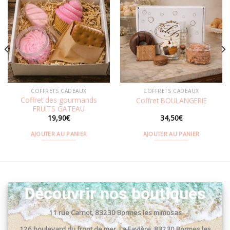
Ajouter
Ajouter
à la
à la
wishlist
wishlist
COFFRETS CADEAUX
COFFRETS CADEAUX
Coffret des gourmands
Coffret BOULANGERIE
FRUITS GATEAU
19,90
€
34,50
€
AJOUTER AU PANIER
AJOUTER AU PANIER
Découvrir nos boutiques
11 rue Carnot, 83230 Bormes les mimosas
126 boulevard du front de mer, La Favière, 83230 Bormes les