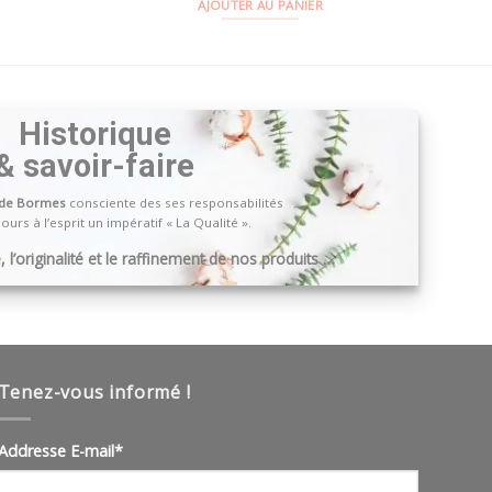
AJOUTER AU PANIER
Historique
& savoir-faire
 de Bormes
consciente des ses responsabilités
ours à l’esprit un impératif « La Qualité ».
 l’originalité et le raffinement de nos produits …
Tenez-vous informé !
Addresse E-mail*