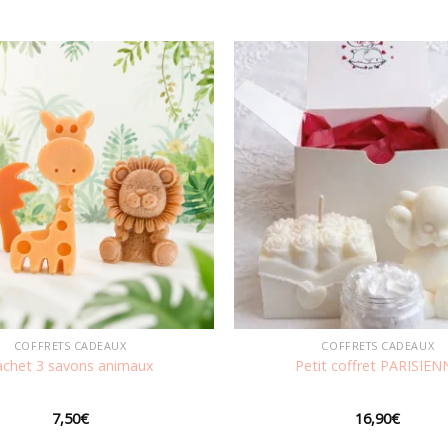
Ajouter
à la
wishlist
COFFRETS CADEAUX
COFFRETS CADEAUX
achet 3 savons animaux
Petit coffret PARISIEN
7,50
€
16,90
€