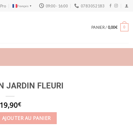
 Pro
09:00 - 16:00
07 83 052 183
Français
▼
PANIER /
0,00
€
0
N JARDIN FLEURI
19,90
€
ret MON JARDIN FLEURI
AJOUTER AU PANIER