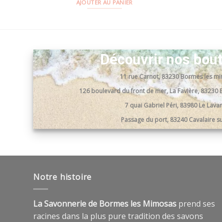
AJOUTER AU PANIER
Découvrir nos bou
11 rue Carnot, 83230 Bormes les m
126 boulevard du front de mer, La Favière, 8323
7 quai Gabriel Péri, 83980 Le Lav
Passage du port, 83240 Cavalaire s
Notre histoire
La Savonnerie de Bormes les Mimosas
prend ses
racines dans la plus pure tradition des savons