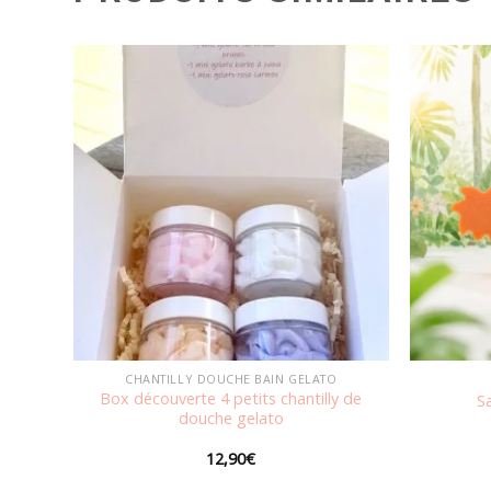
jouter
Ajouter
à la
à la
ishlist
wishlist
CHANTILLY DOUCHE BAIN GELATO
Box découverte 4 petits chantilly de
S
douche gelato
12,90
€