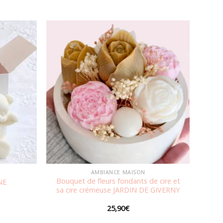
Ajouter
Ajouter
à la
à la
wishlist
wishlist
AMBIANCE MAISON
Bouquet de fleurs fondants de cire et
NE
sa cire crémeuse JARDIN DE GIVERNY
25,90
€