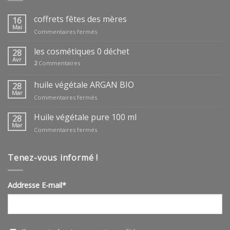
coffrets fêtes des mères
16
Mai
sur
Commentaires fermés
coffrets
fêtes
les cosmétiques 0 déchet
28
des
Avr
2
Commentaires
mères
huile végétale ARGAN BIO
28
Mar
sur
Commentaires fermés
huile
végétale
Huile végétale pure 100 ml
28
ARGAN
Mar
sur
Commentaires fermés
BIO
Huile
végétale
pure
Tenez-vous informé !
100
ml
Addresse E-mail*