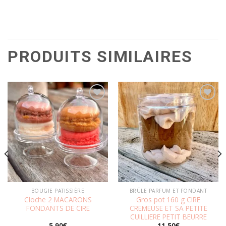
PRODUITS SIMILAIRES
Ajouter
Ajouter
à la
à la
wishlist
wishlist
BOUGIE PATISSIÈRE
BRÛLE PARFUM ET FONDANT
Cloche 2 MACARONS
Gros pot 160 g CIRE
FONDANTS DE CIRE
CREMEUSE ET SA PETITE
CUILLIERE PETIT BEURRE
5,90
€
11,50
€