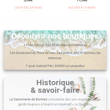
CHOIX DES OPTIONS
AJOUTER AU PANIER
Ce
produit
a
plusieurs
Découvrir nos boutiques
variations.
Les
options
11 rue Carnot, 83230 Bormes les mimosas
peuvent
126 boulevard du front de mer, La Favière, 83230 Bormes les
être
mimosas
choisies
sur
7 quai Gabriel Péri, 83980 Le Lavandou
la
Passage du port, 83240 Cavalaire sur mer
page
Historique
du
produit
& savoir-faire
La Savonnerie de Bormes
consciente des ses responsabilités
garde toujours à l’esprit un impératif « La Qualité ».