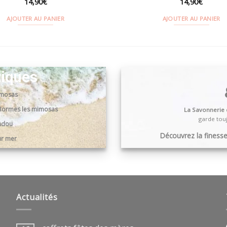
14,90
€
14,90
€
AJOUTER AU PANIER
AJOUTER AU PANIER
tiques
imosas
0 Bormes les mimosas
La Savonnerie
garde touj
andou
Découvrez la finesse,
ur mer
Actualités