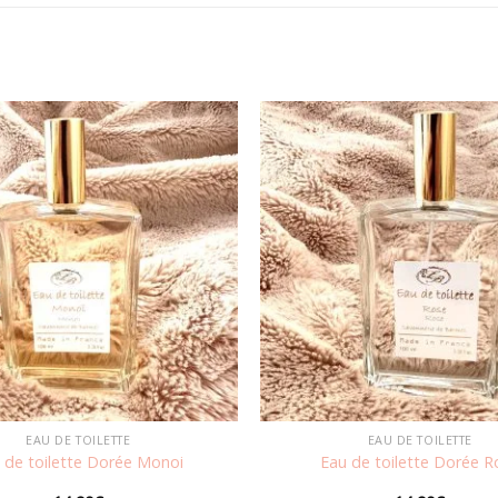
Ajouter
à la
wishlist
EAU DE TOILETTE
EAU DE TOILETTE
 de toilette Dorée Monoi
Eau de toilette Dorée R