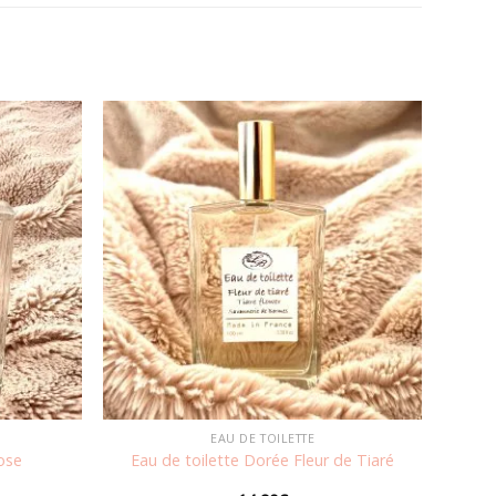
Ajouter
Ajouter
à la
à la
wishlist
wishlist
EAU DE TOILETTE
ose
Eau de toilette Dorée Fleur de Tiaré