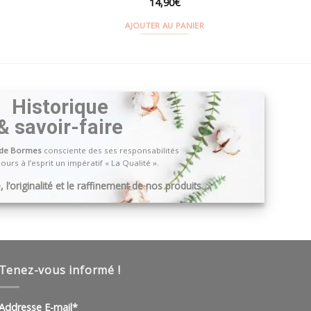
14,90
€
AJOUTER AU PANIER
Historique
& savoir-faire
 de Bormes
consciente des ses responsabilités
ours à l’esprit un impératif « La Qualité ».
 l’originalité et le raffinement de nos produits …
Tenez-vous informé !
Addresse E-mail*