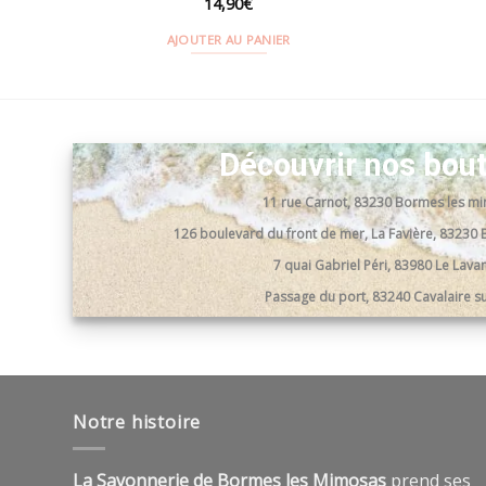
14,90
€
AJOUTER AU PANIER
Découvrir nos bou
11 rue Carnot, 83230 Bormes les m
126 boulevard du front de mer, La Favière, 8323
7 quai Gabriel Péri, 83980 Le Lav
Passage du port, 83240 Cavalaire s
Notre histoire
La Savonnerie de Bormes les Mimosas
prend ses