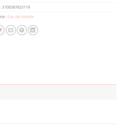
:
3700387623119
rie :
Eau de toilette