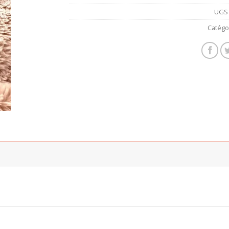
UGS 
Catégo