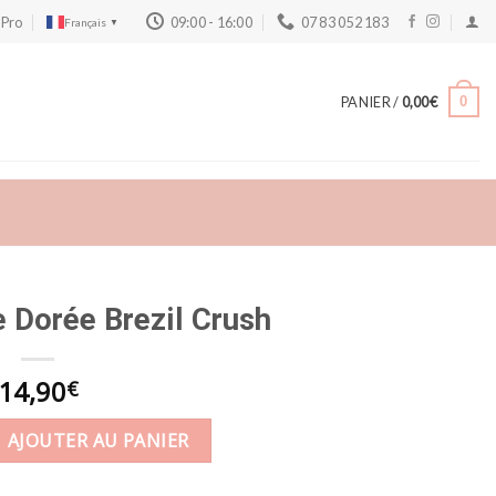
 Pro
09:00 - 16:00
07 83 052 183
Français
▼
PANIER /
0,00
€
0
e Dorée Brezil Crush
14,90
€
 toilette Dorée Brezil Crush
AJOUTER AU PANIER