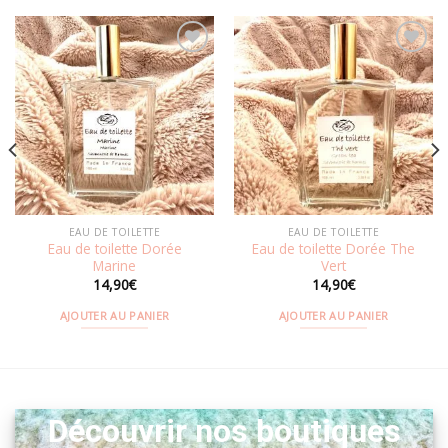
Ajouter
Ajouter
à la
à la
wishlist
wishlist
EAU DE TOILETTE
EAU DE TOILETTE
Eau de toilette Dorée
Eau de toilette Dorée The
Marine
Vert
14,90
€
14,90
€
AJOUTER AU PANIER
AJOUTER AU PANIER
Découvrir nos boutiques