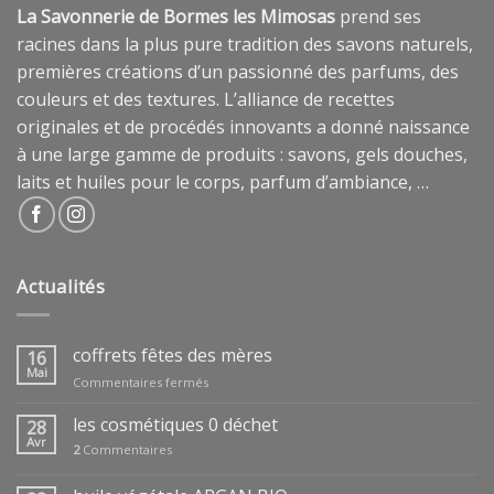
La Savonnerie de Bormes les Mimosas
prend ses
racines dans la plus pure tradition des savons naturels,
premières créations d’un passionné des parfums, des
couleurs et des textures. L’alliance de recettes
originales et de procédés innovants a donné naissance
à une large gamme de produits : savons, gels douches,
laits et huiles pour le corps, parfum d’ambiance, …
Actualités
coffrets fêtes des mères
16
Mai
sur
Commentaires fermés
coffrets
fêtes
les cosmétiques 0 déchet
28
des
Avr
2
Commentaires
mères