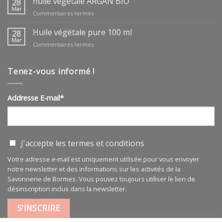
huile végétale ARGAN BIO
28
Mar
sur
Commentaires fermés
huile
végétale
Huile végétale pure 100 ml
28
ARGAN
Mar
sur
Commentaires fermés
BIO
Huile
végétale
pure
Tenez-vous informé !
100
ml
Addresse E-mail*
J'accepte les
termes et conditions
Votre adresse e-mail est uniquement utilisée pour vous envoyer
notre newsletter et des informations sur les activités de la
Savonnerie de Bormes. Vous pouvez toujours utiliser le lien de
désinscription inclus dans la newsletter.