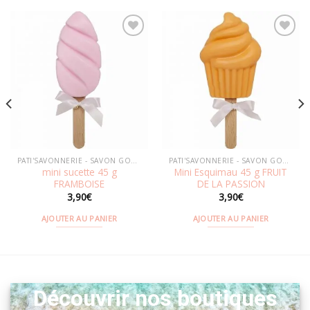
Ajouter
Ajouter
à la
à la
wishlist
wishlist
PATI'SAVONNERIE - SAVON GOURMAND
PATI'SAVONNERIE - SAVON GOURMAND
mini sucette 45 g
Mini Esquimau 45 g FRUIT
FRAMBOISE
DE LA PASSION
3,90
€
3,90
€
AJOUTER AU PANIER
AJOUTER AU PANIER
Découvrir nos boutiques