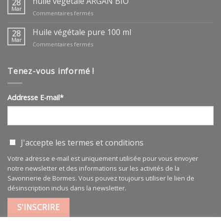
huile végétale ARGAN BIO
28
Mar
sur
Commentaires fermés
huile
végétale
Huile végétale pure 100 ml
28
ARGAN
Mar
sur
Commentaires fermés
BIO
Huile
végétale
pure
Tenez-vous informé !
100
ml
Addresse E-mail*
J'accepte les
termes et conditions
Votre adresse e-mail est uniquement utilisée pour vous envoyer
notre newsletter et des informations sur les activités de la
Savonnerie de Bormes. Vous pouvez toujours utiliser le lien de
désinscription inclus dans la newsletter.