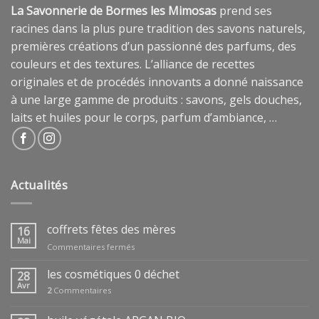
La Savonnerie de Bormes les Mimosas
prend ses
racines dans la plus pure tradition des savons naturels,
premières créations d’un passionné des parfums, des
couleurs et des textures. L’alliance de recettes
originales et de procédés innovants a donné naissance
à une large gamme de produits : savons, gels douches,
laits et huiles pour le corps, parfum d’ambiance, …
Actualités
coffrets fêtes des mères
16
Mai
sur
Commentaires fermés
coffrets
fêtes
les cosmétiques 0 déchet
28
des
Avr
2
Commentaires
mères