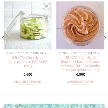
Ajouter
Ajouter
à la
à la
wishlist
wishlist
CHANTILLY DOUCHE BAIN GELATO
CHANTILLY DOUCHE BAIN GELATO
GELATO Chantilly de
GELATO Chantilly de
douche et bain PISTACHE
douche et bain exfoliante
100 g
VIENNOISERIE à la poudre
de noyau d’abricot 100 g
6,60
€
6,90
€
AJOUTER AU PANIER
AJOUTER AU PANIER