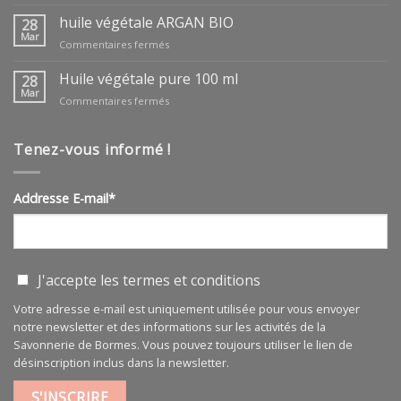
huile végétale ARGAN BIO
28
Mar
sur
Commentaires fermés
huile
végétale
Huile végétale pure 100 ml
28
ARGAN
Mar
sur
Commentaires fermés
BIO
Huile
végétale
pure
Tenez-vous informé !
100
ml
Addresse E-mail*
J'accepte les
termes et conditions
Votre adresse e-mail est uniquement utilisée pour vous envoyer
notre newsletter et des informations sur les activités de la
Savonnerie de Bormes. Vous pouvez toujours utiliser le lien de
désinscription inclus dans la newsletter.