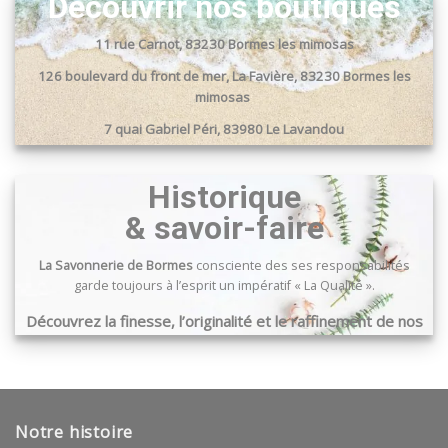
Découvrir nos boutiques
11 rue Carnot, 83230 Bormes les mimosas
126 boulevard du front de mer, La Favière, 83230 Bormes les
mimosas
7 quai Gabriel Péri, 83980 Le Lavandou
Passage du port, 83240 Cavalaire sur mer
Historique
& savoir-faire
La Savonnerie de Bormes
consciente des ses responsabilités
garde toujours à l’esprit un impératif « La Qualité ».
Découvrez la finesse, l’originalité et le raffinement de nos
produits …
Notre histoire