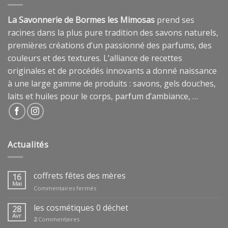
La Savonnerie de Bormes les Mimosas
prend ses
racines dans la plus pure tradition des savons naturels,
premières créations d’un passionné des parfums, des
couleurs et des textures. L’alliance de recettes
originales et de procédés innovants a donné naissance
à une large gamme de produits : savons, gels douches,
laits et huiles pour le corps, parfum d’ambiance, …
Actualités
coffrets fêtes des mères
16
Mai
sur
Commentaires fermés
coffrets
fêtes
les cosmétiques 0 déchet
28
des
Avr
2
Commentaires
mères