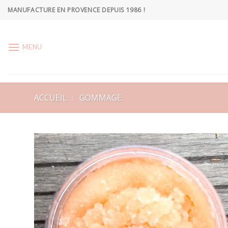
Skip
MANUFACTURE EN PROVENCE DEPUIS 1986 !
to
content
MENU
ACCUEIL
/
GOMMAGE
Ajoute
à la
wishlis