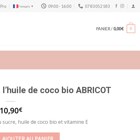
 Pro
09:00 - 16:00
07 83 052 183
Français
▼
PANIER /
0,00
€
0
 l’huile de coco bio ABRICOT
10,90
€
ucre, huile de coco bio et vitamine E
ge au sucre et à l'huile de coco bio ABRICOT
AJOUTER AU PANIER