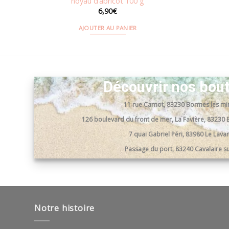
noyau d’abricot 100 g
6,90
€
AJOUTER AU PANIER
Découvrir nos bou
11 rue Carnot, 83230 Bormes les m
126 boulevard du front de mer, La Favière, 8323
7 quai Gabriel Péri, 83980 Le Lav
Passage du port, 83240 Cavalaire s
Notre histoire