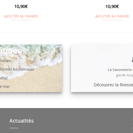
10,90
€
10,90
€
AJOUTER AU PANIER
AJOUTER AU PANIER
tiques
imosas
0 Bormes les mimosas
La Savonnerie
garde touj
andou
Découvrez la finesse,
ur mer
Actualités