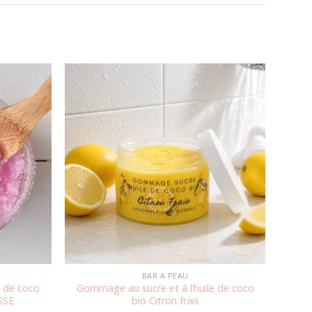
Ajouter
Ajouter
à la
à la
wishlist
wishlist
BAR A PEAU
e de coco
Gommage au sucre et à l’huile de coco
SSE
bio Citron frais