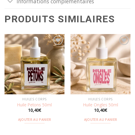
Informations complémentaires
PRODUITS SIMILAIRES
Ajouter
Ajouter
à la
à la
wishlist
wishlist
HUILES CORPS
HUILES CORPS
Huile Petons 50ml
Huile Ongles 50ml
10,40
€
10,40
€
AJOUTER AU PANIER
AJOUTER AU PANIER