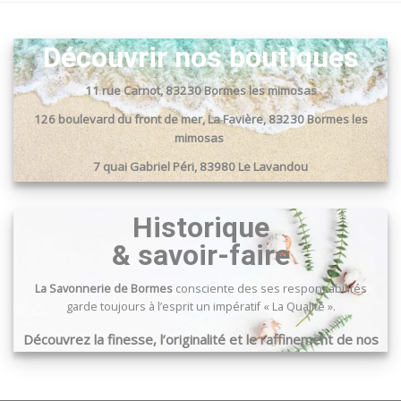
Découvrir nos boutiques
11 rue Carnot, 83230 Bormes les mimosas
126 boulevard du front de mer, La Favière, 83230 Bormes les
mimosas
7 quai Gabriel Péri, 83980 Le Lavandou
Passage du port, 83240 Cavalaire sur mer
Historique
& savoir-faire
La Savonnerie de Bormes
consciente des ses responsabilités
garde toujours à l’esprit un impératif « La Qualité ».
Découvrez la finesse, l’originalité et le raffinement de nos
produits …