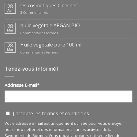
fêtes
les cosmétiques 0 déchet
28
des
Avr
2
Commentaires
mères
huile végétale ARGAN BIO
28
Mar
sur
Commentaires fermés
huile
végétale
Huile végétale pure 100 ml
28
ARGAN
Mar
sur
Commentaires fermés
BIO
Huile
végétale
pure
Tenez-vous informé !
100
ml
Addresse E-mail*
J'accepte les
termes et conditions
Votre adresse e-mail est uniquement utilisée pour vous envoyer
notre newsletter et des informations sur les activités de la
Savonnerie de Bormes. Vous pouvez toujours utiliser le lien de