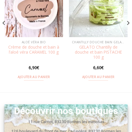
Ajouter
Ajouter
à la
à la
wishlist
wishlist
ALOÉ VÉRA BIO
CHANTILLY DOUCHE BAIN GELATO
Crème de douche et bain à
GELATO Chantilly de
l’aloé véra CARAMEL 100 g
douche et bain PISTACHE
100 g
6,90
€
6,60
€
AJOUTER AU PANIER
AJOUTER AU PANIER
Découvrir nos boutiques
11 rue Carnot, 83230 Bormes les mimosas
126 boulevard du front de mer, La Favière, 83230 Bormes les