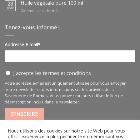
végétale
Huile végétale pure 100 ml
28
ARGAN
Mar
sur
Commentaires fermés
BIO
Huile
végétale
pure
Tenez-vous informé !
100
ml
Addresse E-mail*
J'accepte les
termes et conditions
Votre adresse e-mail est uniquement utilisée pour vous envoyer
notre newsletter et des informations sur les activités de la
Savonnerie de Bormes. Vous pouvez toujours utiliser le lien de
désinscription inclus dans la newsletter.
Nous utilisons des cookies sur notre site Web pour vous
offrir l'expérience la plus pertinente en mémorisant vos