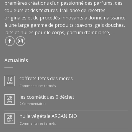
premières créations d’un passionné des parfums, des
couleurs et des textures. L’alliance de recettes
originales et de procédés innovants a donné naissance
à une large gamme de produits : savons, gels douches,
laits et huiles pour le corps, parfum d’ambiance, …
Actualités
coffrets fêtes des mères
16
Mai
sur
Commentaires fermés
coffrets
fêtes
les cosmétiques 0 déchet
28
des
Avr
2
Commentaires
mères
huile végétale ARGAN BIO
28
Mar
sur
Commentaires fermés
huile