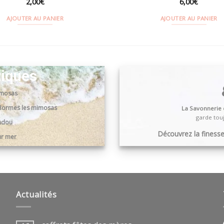
2,00
€
6,00
€
AJOUTER AU PANIER
AJOUTER AU PANIER
tiques
imosas
0 Bormes les mimosas
La Savonnerie
garde touj
andou
Découvrez la finesse,
ur mer
Actualités