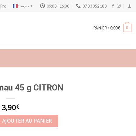
 Pro
09:00 - 16:00
07 83 052 183
Français
▼
PANIER /
0,00
€
0
mau 45 g CITRON
3,90
€
Esquimau 45 g CITRON
AJOUTER AU PANIER