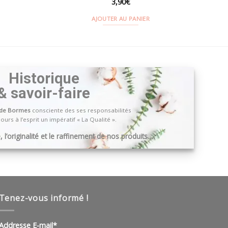
3,90
€
AJOUTER AU PANIER
Historique
& savoir-faire
 de Bormes
consciente des ses responsabilités
ours à l’esprit un impératif « La Qualité ».
 l’originalité et le raffinement de nos produits …
Tenez-vous informé !
Addresse E-mail*