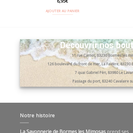
6,95
€
AJOUTER AU PANIER
Découvrir nos bou
11 rue Carnot, 83230 Bormes les m
126 boulevard du front de mer, La Favière, 8323
7 quai Gabriel Péri, 83980 Le Lav
Passage du port, 83240 Cavalaire s
Notre histoire
La Savonnerie de Bormes les Mimosas
prend ses