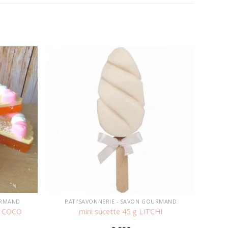
Ajouter
Ajouter
à la
à la
wishlist
wishlist
URMAND
PATI'SAVONNERIE - SAVON GOURMAND
E COCO
mini sucette 45 g LITCHI