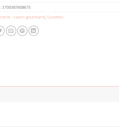
:
3700387608673
nnerie - savon gourmand
,
Sucettes