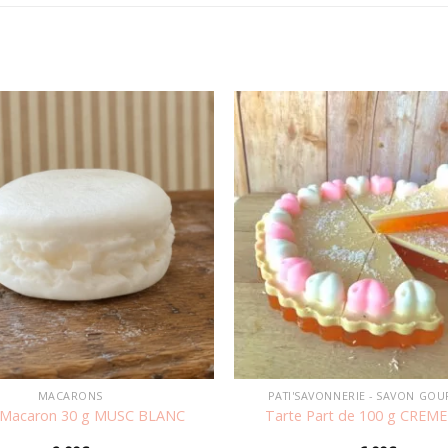
Ajouter
à la
wishlist
MACARONS
PATI'SAVONNERIE - SAVON GO
 Macaron 30 g MUSC BLANC
Tarte Part de 100 g CREM