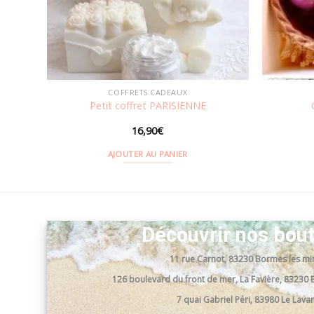
COFFRETS CADEAUX
Petit coffret PARISIENNE
16,90
€
AJOUTER AU PANIER
Découvrir nos bou
11 rue Carnot, 83230 Bormes les m
126 boulevard du front de mer, La Favière, 8323
7 quai Gabriel Péri, 83980 Le Lav