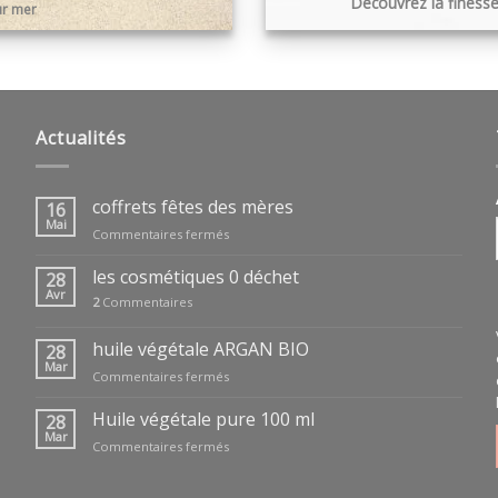
Découvrez la finesse,
ur mer
Actualités
coffrets fêtes des mères
16
Mai
sur
Commentaires fermés
coffrets
fêtes
les cosmétiques 0 déchet
28
des
Avr
2
Commentaires
mères
huile végétale ARGAN BIO
28
Mar
sur
Commentaires fermés
huile
végétale
Huile végétale pure 100 ml
28
ARGAN
Mar
sur
Commentaires fermés
BIO
Huile
végétale