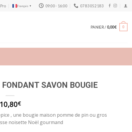
 Pro
09:00 - 16:00
07 83 052 183
Français
▼
PANIER /
0,00
€
0
tis FONDANT SAVON BOUGIE
10,80
€
d’épice , une bougie maison pomme de pin ou gros
asse noisette Noël gourmand