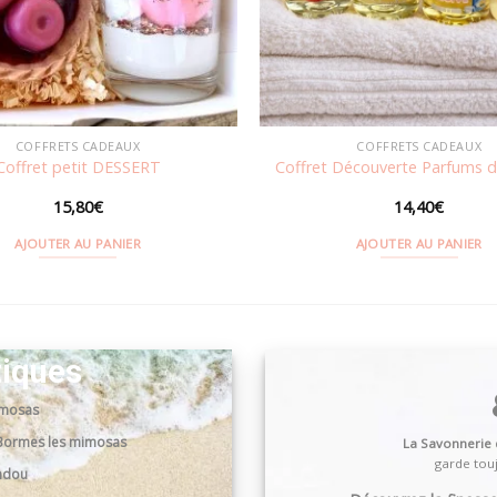
COFFRETS CADEAUX
COFFRETS CADEAUX
Coffret petit DESSERT
Coffret Découverte Parfums d
15,80
€
14,40
€
AJOUTER AU PANIER
AJOUTER AU PANIER
tiques
imosas
0 Bormes les mimosas
La Savonnerie
garde touj
andou