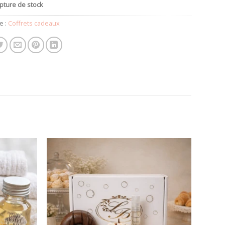
pture de stock
e :
Coffrets cadeaux
Ajouter
Ajouter
à la
à la
wishlist
wishlist