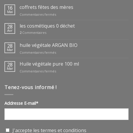
coffrets fêtes des mères
16
Mai
sur
Commentaires fermés
coffrets
fêtes
les cosmétiques 0 déchet
28
des
Avr
2
Commentaires
mères
huile végétale ARGAN BIO
28
Mar
sur
Commentaires fermés
huile
végétale
Huile végétale pure 100 ml
28
ARGAN
Mar
sur
Commentaires fermés
BIO
Huile
végétale
pure
Tenez-vous informé !
100
ml
Addresse E-mail*
J'accepte les
termes et conditions