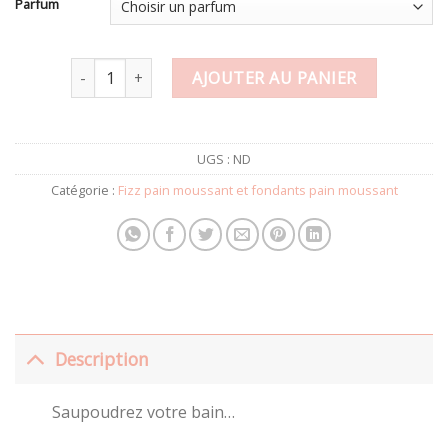
Parfum
quantité de Poudre pétillante pour le bain au lait d'âness
AJOUTER AU PANIER
UGS :
ND
Catégorie :
Fizz pain moussant et fondants pain moussant
Description
Saupoudrez votre bain…