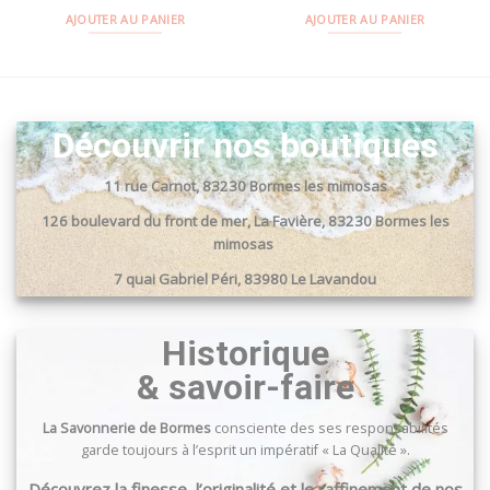
AJOUTER AU PANIER
AJOUTER AU PANIER
Découvrir nos boutiques
11 rue Carnot, 83230 Bormes les mimosas
126 boulevard du front de mer, La Favière, 83230 Bormes les
mimosas
7 quai Gabriel Péri, 83980 Le Lavandou
Passage du port, 83240 Cavalaire sur mer
Historique
& savoir-faire
La Savonnerie de Bormes
consciente des ses responsabilités
garde toujours à l’esprit un impératif « La Qualité ».
Découvrez la finesse, l’originalité et le raffinement de nos