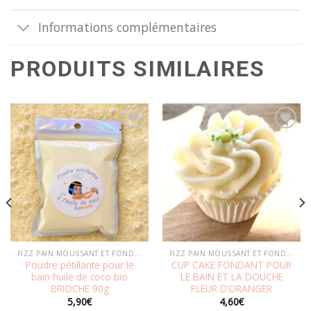
Informations complémentaires
PRODUITS SIMILAIRES
Ajouter
Ajouter
à la
à la
wishlist
wishlist
FIZZ PAIN MOUSSANT ET FONDANTS PAIN MOUSSANT
FIZZ PAIN MOUSSANT ET FONDANTS PAIN MOUSSANT
Poudre pétillante pour le
CUP CAKE FONDANT POUR
bain huile de coco bio
LE BAIN ET LA DOUCHE
BRIOCHE 90g
FLEUR D’ORANGER
5,90
€
4,60
€