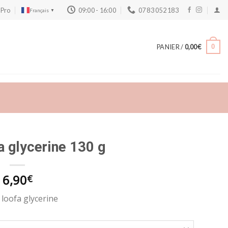
 Pro
09:00 - 16:00
07 83 052 183
Français
▼
PANIER /
0,00
€
0
a glycerine 130 g
6,90
€
 loofa glycerine