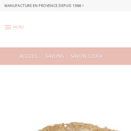
Skip
MANUFACTURE EN PROVENCE DEPUIS 1986 !
to
content
MENU
ACCUEIL
/
SAVONS
/
SAVON LOOFA
Ajoute
à la
wishlis