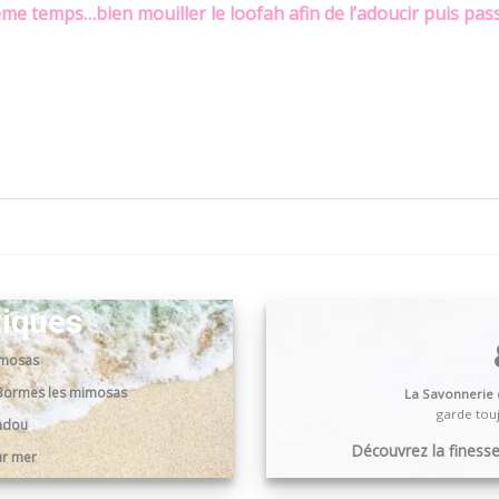
même temps…bien mouiller le loofah afin de l’adoucir puis p
tiques
imosas
0 Bormes les mimosas
La Savonnerie
garde touj
andou
Découvrez la finesse,
ur mer