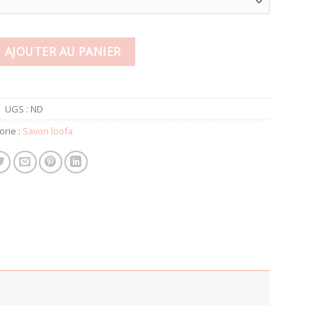
loofa glycerine 130 g
AJOUTER AU PANIER
UGS :
ND
orie :
Savon loofa