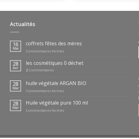
Actualités
coffrets fêtes des mères
16
Mai
sur
Commentaires fermés
coffrets
fêtes
les cosmétiques 0 déchet
28
des
Avr
2
Commentaires
mères
huile végétale ARGAN BIO
28
Mar
sur
Commentaires fermés
huile
végétale
Huile végétale pure 100 ml
28
ARGAN
Mar
sur
Commentaires fermés
BIO
Huile
végétale
pure
100
ml