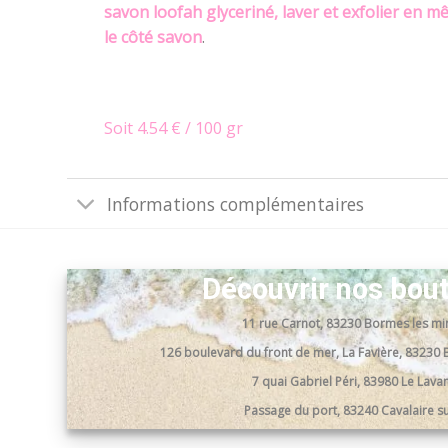
savon loofah glyceriné, laver et exfolier en 
le côté savon
.
Soit 4.54 € / 100 gr
Informations complémentaires
Découvrir nos bou
11 rue Carnot, 83230 Bormes les m
126 boulevard du front de mer, La Favière, 8323
7 quai Gabriel Péri, 83980 Le Lav
Passage du port, 83240 Cavalaire s