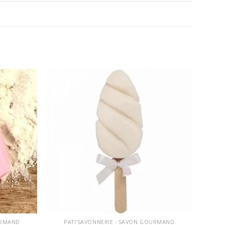
Ajouter
Ajouter
à la
à la
wishlist
wishlist
URMAND
PATI'SAVONNERIE - SAVON GOURMAND