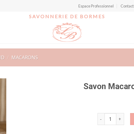
Espace Professionnel
Contact
SAVONNERIE DE BORMES
ND
/
MACARONS
Savon Macar
r
quantité de Savo
t