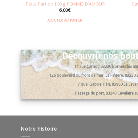
E
Tarte Part de 100 g POMME D’AMOUR
Sa
6,00
€
AJOUTER AU PANIER
Découvrir nos bou
11 rue Carnot, 83230 Bormes les m
126 boulevard du front de mer, La Favière, 8323
7 quai Gabriel Péri, 83980 Le Lav
Passage du port, 83240 Cavalaire s
Notre histoire