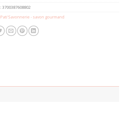
:
3700387608802
,
Pati'Savonnerie - savon gourmand