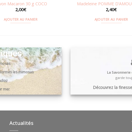
von Macaron 30 g COCO
Madeleine POMME D’AMOUR
2,00
€
2,40
€
AJOUTER AU PANIER
AJOUTER AU PANIER
tiques
imosas
0 Bormes les mimosas
La Savonnerie
garde touj
andou
Découvrez la finesse,
ur mer
Actualités