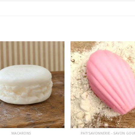
Ajouter
à la
wishlist
MACARONS
PATI'SAVONNERIE - SAVON GO