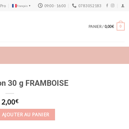
 Pro
09:00 - 16:00
07 83 052 183
Français
▼
PANIER /
0,00
€
0
on 30 g FRAMBOISE
2,00
€
n Macaron 30 g FRAMBOISE
AJOUTER AU PANIER