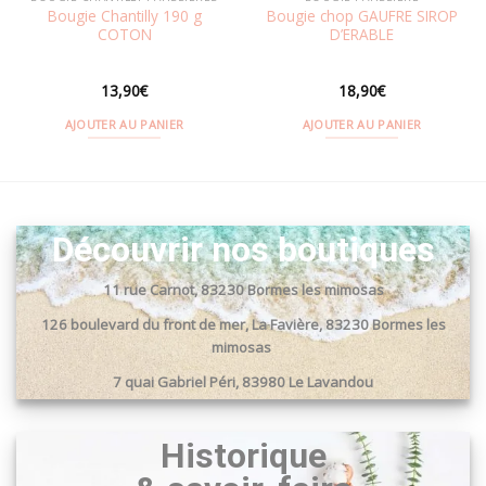
Bougie Chantilly 190 g
Bougie chop GAUFRE SIROP
COTON
D’ERABLE
13,90
€
18,90
€
AJOUTER AU PANIER
AJOUTER AU PANIER
Découvrir nos boutiques
11 rue Carnot, 83230 Bormes les mimosas
126 boulevard du front de mer, La Favière, 83230 Bormes les
mimosas
7 quai Gabriel Péri, 83980 Le Lavandou
Passage du port, 83240 Cavalaire sur mer
Historique