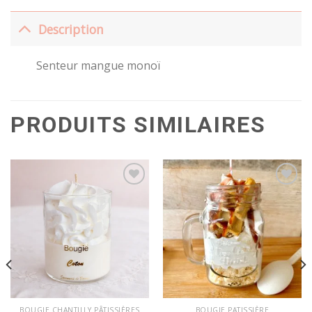
Description
Senteur mangue monoï
PRODUITS SIMILAIRES
Ajouter
Ajouter
à la
à la
wishlist
wishlist
BOUGIE CHANTILLY PÂTISSIÈRES
BOUGIE PATISSIÈRE