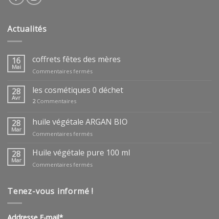
Actualités
coffrets fêtes des mères
16
Mai
sur
Commentaires fermés
coffrets
fêtes
les cosmétiques 0 déchet
28
des
Avr
2
Commentaires
mères
huile végétale ARGAN BIO
28
Mar
sur
Commentaires fermés
huile
végétale
Huile végétale pure 100 ml
28
ARGAN
Mar
sur
Commentaires fermés
BIO
Huile
végétale
pure
Tenez-vous informé !
100
ml
Addresse E-mail*