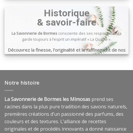
Passage du port, 83240 Cavalaire sur mer
Historique
& savoir-faire
La Savonnerie de Bormes
consciente des ses responsabilités
garde toujours à l’esprit un impératif « La Qualité ».
Découvrez la finesse, l’originalité et le raffinement de nos
produits …
Notre histoire
La Savonnerie de Bormes les Mimosas
prend ses
racines dans la plus pure tradition des savons naturels,
premières créations d’un passionné des parfums, des
couleurs et des textures. L’alliance de recettes
originales et de procédés innovants a donné naissance