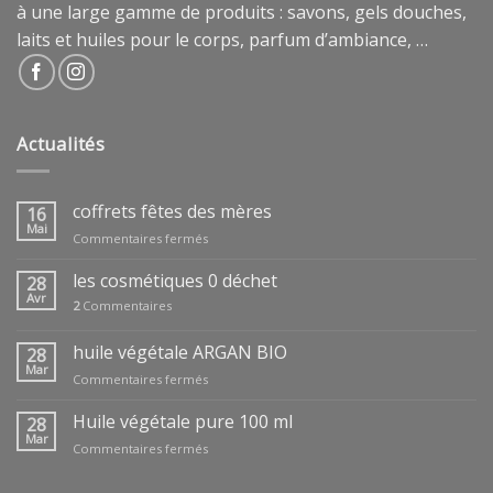
à une large gamme de produits : savons, gels douches,
laits et huiles pour le corps, parfum d’ambiance, …
Actualités
coffrets fêtes des mères
16
Mai
sur
Commentaires fermés
coffrets
fêtes
les cosmétiques 0 déchet
28
des
Avr
2
Commentaires
mères
huile végétale ARGAN BIO
28
Mar
sur
Commentaires fermés
huile
végétale
Huile végétale pure 100 ml
28
ARGAN
Mar
sur
Commentaires fermés
BIO
Huile
végétale