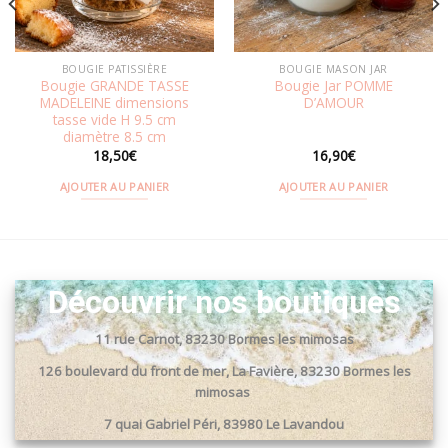
BOUGIE PATISSIÈRE
BOUGIE MASON JAR
Bougie GRANDE TASSE
Bougie Jar POMME
MADELEINE dimensions
D’AMOUR
tasse vide H 9.5 cm
diamètre 8.5 cm
18,50
€
16,90
€
AJOUTER AU PANIER
AJOUTER AU PANIER
Découvrir nos boutiques
11 rue Carnot, 83230 Bormes les mimosas
126 boulevard du front de mer, La Favière, 83230 Bormes les
mimosas
7 quai Gabriel Péri, 83980 Le Lavandou