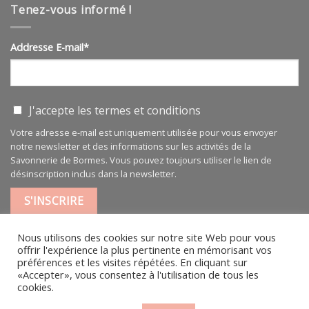
pure
Tenez-vous informé !
100
ml
Addresse E-mail*
J'accepte les
termes et conditions
Votre adresse e-mail est uniquement utilisée pour vous envoyer
notre newsletter et des informations sur les activités de la
Savonnerie de Bormes. Vous pouvez toujours utiliser le lien de
désinscription inclus dans la newsletter.
Nous utilisons des cookies sur notre site Web pour vous
offrir l'expérience la plus pertinente en mémorisant vos
préférences et les visites répétées. En cliquant sur
«Accepter», vous consentez à l'utilisation de tous les
MENTIONS LÉGALES
|
CGV
cookies.
L’HISTOIRE
ACTUALITÉS
CONTACT PARTICULIER
CONTACT PROFESSIONNEL