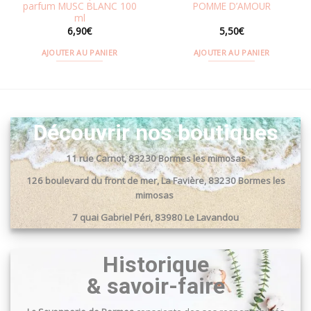
parfum MUSC BLANC 100
POMME D’AMOUR
ml
6,90
€
5,50
€
AJOUTER AU PANIER
AJOUTER AU PANIER
Découvrir nos boutiques
11 rue Carnot, 83230 Bormes les mimosas
126 boulevard du front de mer, La Favière, 83230 Bormes les
mimosas
7 quai Gabriel Péri, 83980 Le Lavandou
Passage du port, 83240 Cavalaire sur mer
Historique
& savoir-faire