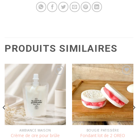
PRODUITS SIMILAIRES
Ajouter
Ajouter
à la
à la
wishlist
wishlist
AMBIANCE MAISON
BOUGIE PATISSIÈRE
Crème de cire pour brûle
Fondant lot de 2 OREO