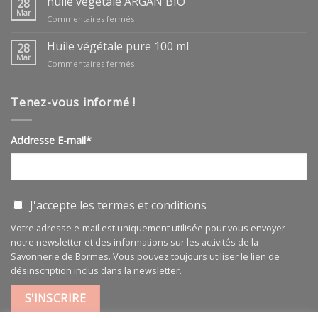
huile végétale ARGAN BIO
28
Mar
sur
Commentaires fermés
huile
végétale
Huile végétale pure 100 ml
28
ARGAN
Mar
sur
Commentaires fermés
BIO
Huile
végétale
pure
Tenez-vous informé !
100
ml
Addresse E-mail*
J'accepte les
termes et conditions
Votre adresse e-mail est uniquement utilisée pour vous envoyer
notre newsletter et des informations sur les activités de la
Savonnerie de Bormes. Vous pouvez toujours utiliser le lien de
désinscription inclus dans la newsletter.