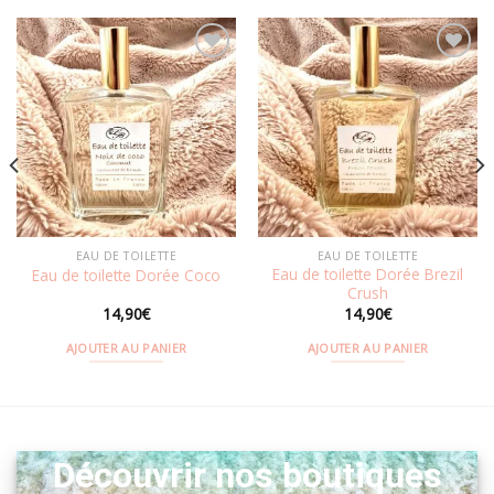
Ajouter
Ajouter
à la
à la
wishlist
wishlist
EAU DE TOILETTE
EAU DE TOILETTE
Eau de toilette Dorée Brezil
Eau de toilette Dorée Coco
Crush
14,90
€
14,90
€
AJOUTER AU PANIER
AJOUTER AU PANIER
Découvrir nos boutiques