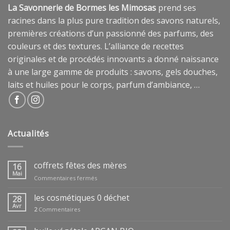
La Savonnerie de Bormes les Mimosas
prend ses
racines dans la plus pure tradition des savons naturels,
premières créations d’un passionné des parfums, des
couleurs et des textures. L’alliance de recettes
originales et de procédés innovants a donné naissance
à une large gamme de produits : savons, gels douches,
laits et huiles pour le corps, parfum d’ambiance, …
Actualités
coffrets fêtes des mères
16
Mai
sur
Commentaires fermés
coffrets
fêtes
les cosmétiques 0 déchet
28
des
Avr
2
Commentaires
mères