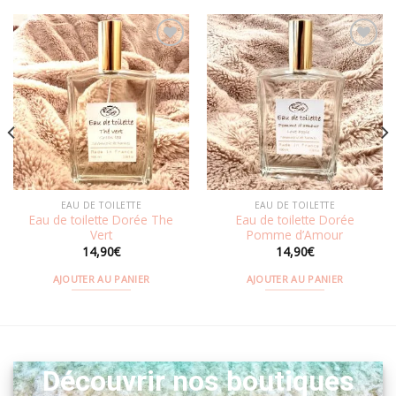
Ajouter
Ajouter
à la
à la
wishlist
wishlist
EAU DE TOILETTE
EAU DE TOILETTE
Eau de toilette Dorée The
Eau de toilette Dorée
Vert
Pomme d’Amour
14,90
€
14,90
€
AJOUTER AU PANIER
AJOUTER AU PANIER
Découvrir nos boutiques