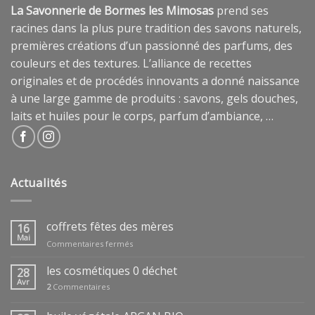
La Savonnerie de Bormes les Mimosas
prend ses
racines dans la plus pure tradition des savons naturels,
premières créations d’un passionné des parfums, des
couleurs et des textures. L’alliance de recettes
originales et de procédés innovants a donné naissance
à une large gamme de produits : savons, gels douches,
laits et huiles pour le corps, parfum d’ambiance, …
Actualités
coffrets fêtes des mères
16
Mai
sur
Commentaires fermés
coffrets
fêtes
les cosmétiques 0 déchet
28
des
Avr
2
Commentaires
mères