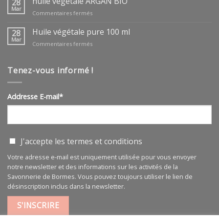
huile végétale ARGAN BIO
28
Mar
sur
Commentaires fermés
huile
végétale
Huile végétale pure 100 ml
28
ARGAN
Mar
sur
Commentaires fermés
BIO
Huile
végétale
pure
Tenez-vous informé !
100
ml
Addresse E-mail*
J'accepte les
termes et conditions
Votre adresse e-mail est uniquement utilisée pour vous envoyer
notre newsletter et des informations sur les activités de la
Savonnerie de Bormes. Vous pouvez toujours utiliser le lien de
désinscription inclus dans la newsletter.